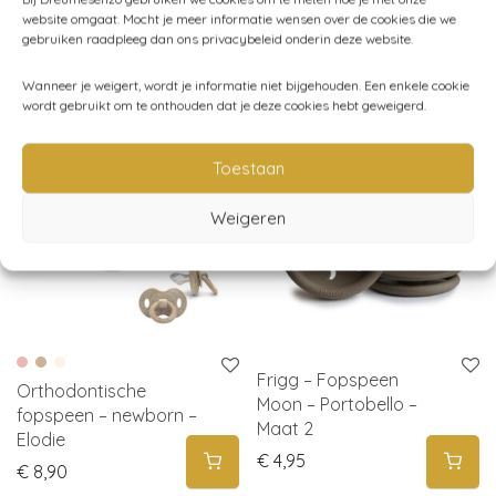
website omgaat. Mocht je meer informatie wensen over de cookies die we
gebruiken raadpleeg dan ons privacybeleid onderin deze website.
Gerelateerde producten
Wanneer je weigert, wordt je informatie niet bijgehouden. Een enkele cookie
wordt gebruikt om te onthouden dat je deze cookies hebt geweigerd.
Toestaan
Weigeren
Frigg – Fopspeen
Orthodontische
Moon – Portobello –
fopspeen – newborn –
Maat 2
Elodie
€
4,95
€
8,90