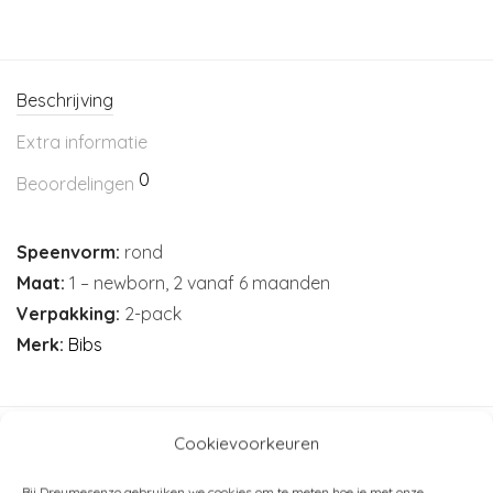
Beschrijving
Extra informatie
0
Beoordelingen
Speenvorm:
rond
Maat:
1 – newborn, 2 vanaf 6 maanden
Verpakking:
2-pack
Merk:
Bibs
Cookievoorkeuren
Artikelnummer:
N/B
Categorieën:
Spenen en accessoires
,
Baby
,
Bedtijd
,
Bibs
Bij Dreumesenzo gebruiken we cookies om te meten hoe je met onze