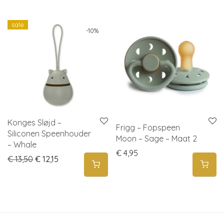
sale
-
10
%
Konges Sløjd –
Frigg – Fopspeen
Siliconen Speenhouder
Moon – Sage – Maat 2
– Whale
€
4,95
Original price was: € 13,50.
Current price is: € 12,15.
€
13,50
€
12,15