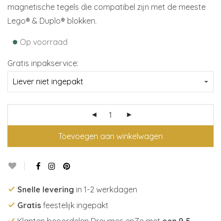
magnetische tegels die compatibel zijn met de meeste
Lego® & Duplo® blokken.
•
Op voorraad
Gratis inpakservice:
Toevoegen aan winkelwagen
Snelle levering
in 1-2 werkdagen
Gratis
feestelijk ingepakt
Klanten beoordelen Dreumes enZo met
een 9,5