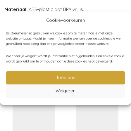
Materiaal:
ABS-plastic dat BPA vrij is.
Merk:
Cleverclixx
Cookievoorkeuren
Bij Dreumesenzo gebruiken we cookies om te meten hoe je met onze
website omgaat. Mocht je meer informatie wensen over de cookies die we
gebruiken raadpleeg dan ons privacybeleid onderin deze website.
Artikelnummer:
CC-1023
Categorieën:
Speelgoed
,
Spelen
,
Cleverclixx
,
Magnetisch
Wanneer je weigert, wordt je informatie niet bijgehouden. Een enkele cookie
wordt gebruikt om te onthouden dat je deze cookies hebt geweigerd.
speelgoed
Toestaan
Gerelateerde producten
Weigeren