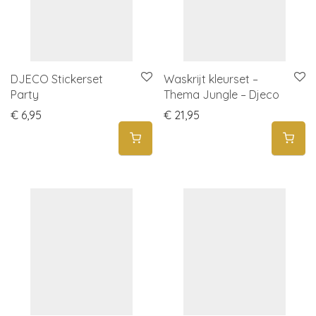
DJECO Stickerset
Waskrijt kleurset –
Party
Thema Jungle – Djeco
€
6,95
€
21,95