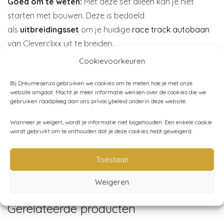
Goed om te weten:
Met deze set alleen kan je niet
starten met bouwen. Deze is bedoeld
als
uitbreidingsset
om je huidige
race track autobaan
van Cleverclixx uit te breiden.
Cookievoorkeuren
Materiaal:
ABS-plastic dat BPA vrij is.
Merk:
Cleverclixx
Bij Dreumesenzo gebruiken we cookies om te meten hoe je met onze
website omgaat. Mocht je meer informatie wensen over de cookies die we
gebruiken raadpleeg dan ons privacybeleid onderin deze website.
Wanneer je weigert, wordt je informatie niet bijgehouden. Een enkele cookie
Artikelnummer:
CC-1020
wordt gebruikt om te onthouden dat je deze cookies hebt geweigerd.
Categorieën:
Speelgoed
,
Spelen
,
Cleverclixx
,
Magnetisch
Toestaan
speelgoed
Weigeren
Gerelateerde producten