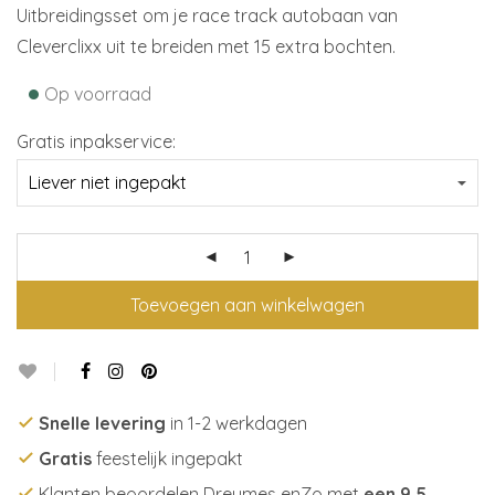
Uitbreidingsset om je race track autobaan van
Cleverclixx uit te breiden met 15 extra bochten.
•
Op voorraad
Gratis inpakservice:
Toevoegen aan winkelwagen
Snelle levering
in 1-2 werkdagen
Gratis
feestelijk ingepakt
Klanten beoordelen Dreumes enZo met
een 9,5