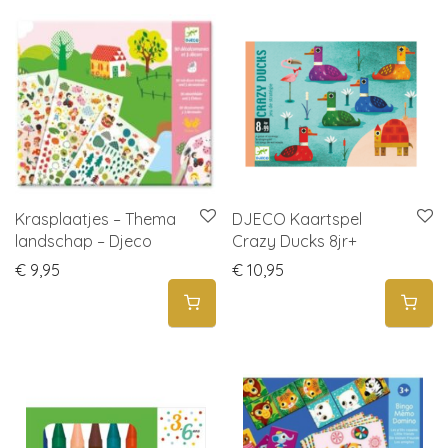
Krasplaatjes – Thema
DJECO Kaartspel
landschap – Djeco
Crazy Ducks 8jr+
€
9,95
€
10,95