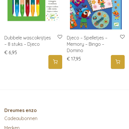
Dubbele wascokrijtjes
Djeco – Spelletjes –
– 8 stuks – Djeco
Memory – Bingo –
Domino
€
6,95
€
17,95
Dreumes enzo
Cadeaubonnen
Merken