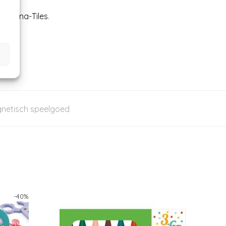
n
Magna-Tiles
.
netisch speelgoed
-
40
%