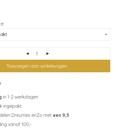
ce:
Toevoegen aan winkelwagen
g
in 1-2 werkdagen
jk ingepakt
delen Dreumes enZo met
een 9,5
ing vanaf 100,-