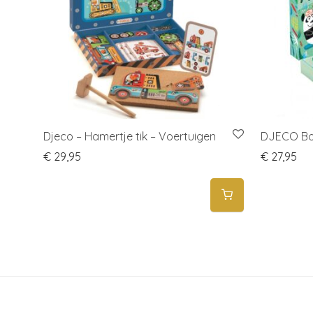
Djeco – Hamertje tik – Voertuigen
DJECO Bo
€
29,95
€
27,95