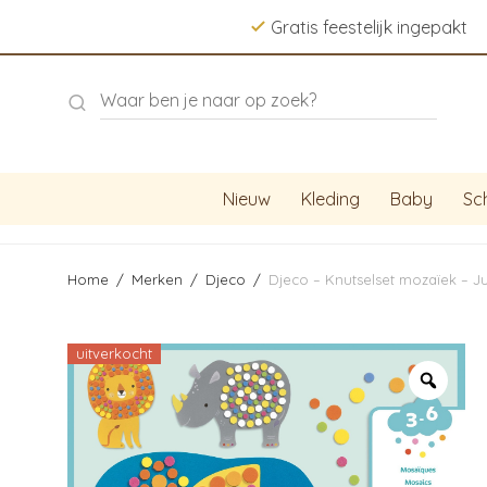
Gratis feestelijk ingepakt
Nieuw
Kleding
Baby
Sc
Home
/
Merken
/
Djeco
/
Djeco – Knutselset mozaïek – J
uitverkocht