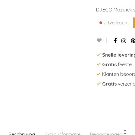
DJECO Mozaïek v
•
Uitverkocht
Snelle leverin
Gratis
feesteli
Klanten beoor
Gratis
verzend
0
Beschrijving
Extra informatie
Beoordelingen