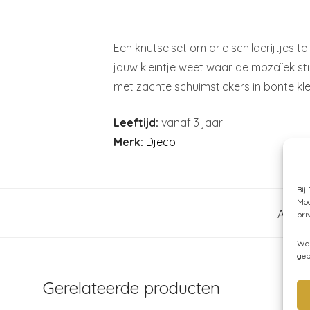
Een knutselset om drie schilderijtjes 
jouw kleintje weet waar de mozaïek sti
met zachte schuimstickers in bonte kleu
Leeftijd:
vanaf 3 jaar
Merk:
Djeco
Bij
Moc
Artik
pri
Wan
geb
Gerelateerde producten