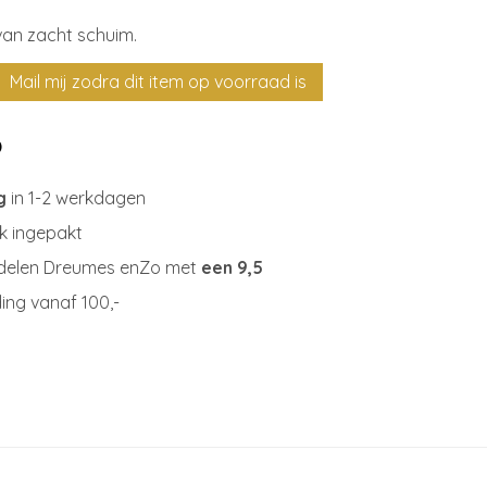
an zacht schuim.
g
in 1-2 werkdagen
jk ingepakt
delen Dreumes enZo met
een 9,5
ing vanaf 100,-