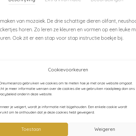
te maken van mozaïek. De drie schattige dieren olifant, neush
ckertjes horen. Zo leren ze kleuren en vormen op een leuke m
ren. Ook zit er een stap voor stap instructie boekje bij.
Cookievoorkeuren
 Dreumesenzo gebruiken we cookies om te meten hoe je met onze website omgaat.
ht je meer informatie wensen over de cookies die we gebruiken raadpleeg dan ons
elnummer:
DJ09097
Categorieën:
Creatief
,
Djeco
,
Knutselen
,
vacybeleid onderin deze website.
neer je weigert, wordt je informatie niet bijgehouden. Een enkele cookie wordt
ruikt om te onthouden dat je deze cookies hebt geweigerd.
Toestaan
Weigeren