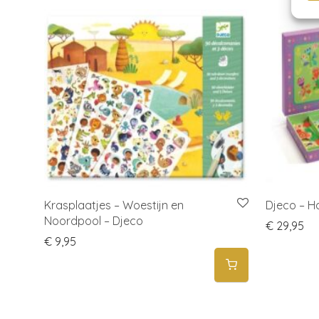
Krasplaatjes – Woestijn en
Djeco – Ha
Noordpool – Djeco
€
29,95
€
9,95