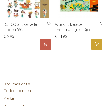
DJECO Stickervellen
Waskrijt kleurset –
Piraten 160st.
Thema Jungle – Djeco
€
2,95
€
21,95
Dreumes enzo
Cadeaubonnen
Merken