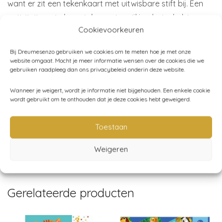
want er zit een tekenkaart met uitwisbare stift bij. Een
activiteit om te leren tekenen terwijl je plezier hebt.
Cookievoorkeuren
Inhoud:
1 tekenbord, 1 uitwisbare marker, 1 doekje, 24
Bij Dreumesenzo gebruiken we cookies om te meten hoe je met onze
sjablonen (12 dubbelzijdige kaarten)
website omgaat. Mocht je meer informatie wensen over de cookies die we
gebruiken raadpleeg dan ons privacybeleid onderin deze website.
Leeftijd:
vanaf 4 jaar
Merk:
Djeco
Wanneer je weigert, wordt je informatie niet bijgehouden. Een enkele cookie
wordt gebruikt om te onthouden dat je deze cookies hebt geweigerd.
Toestaan
Artikelnummer:
DJ08327
Categorieën:
Creatief
,
Djeco
,
Kleuren - tekenen
,
Spelen
Weigeren
Gerelateerde producten