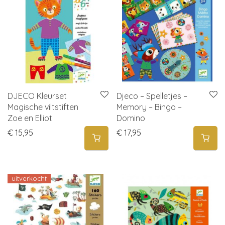
DJECO Kleurset
Djeco – Spelletjes –
Magische viltstiften
Memory – Bingo –
Zoe en Elliot
Domino
€
15,95
€
17,95
uitverkocht