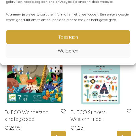
gebruiken raadpleeg dan ons privacybeleid onderin deze website.
Categorieën:
Creatief
,
Djeco
,
Spelen
,
Stickers
Wanneer je weigert, wordt je informatie niet bijgehouden. Een enkele cookie
wordt gebruikt om te onthouden dat je deze cookies hebt geweigerd.
Gerelateerde producten
Toestaan
Weigeren
DJECO Wonderzoo
DJECO Stickers
strategie spel
Western Tribal
€
26,95
€
1,25