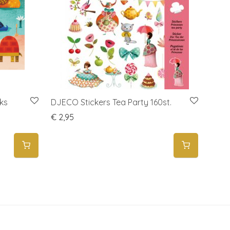
ks
DJECO Stickers Tea Party 160st.
€
2,95