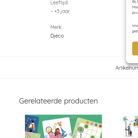
Bij
Leeftijd:
Moc
– +3 jaar
pri
Wan
Merk:
geb
Djeco
Artikelnu
Gerelateerde producten