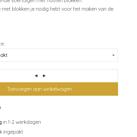
lende voertuigen met houten blokken.
 met blokken je nodig hebt voor het maken van de
ce:
Toevoegen aan winkelwagen
g
in 1-2 werkdagen
jk ingepakt