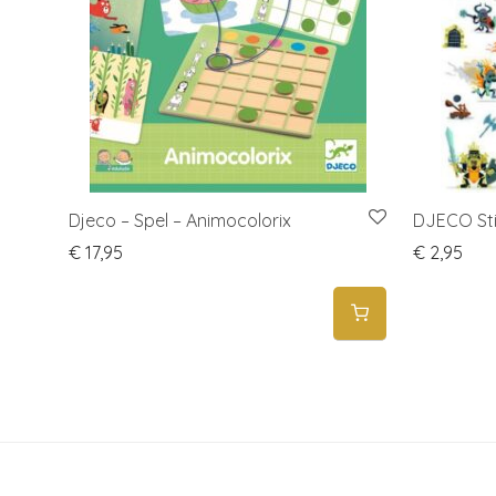
Djeco – Spel – Animocolorix
DJECO Sti
€
17,95
€
2,95