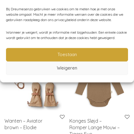
Categorieën:
Baby
,
Baby (44-80)
,
Engel Natur
,
Jassen -
Bij Dreumesenzo gebruiken we cookies om te meten hoe je met onze
website omgaat. Mocht je meer informatie wensen over de cookies die we
regenkleding
,
Kleding
,
Kleding (44 - 116)
gebruiken raadpleeg dan ons privacybeleid onderin deze website.
Wanneer je weigert, wordt je informatie niet bijgehouden. Een enkele cookie
wordt gebruikt om te onthouden dat je deze cookies hebt geweigerd.
Gerelateerde producten
Toestaan
Weigeren
Wanten – Aviator
Konges Sløjd –
brown – Elodie
Romper Lange Mouw –
Tigers Eye