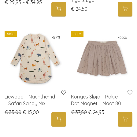
Price range: € 29,95 through € 34,95
€
29,95
–
€
34,95
€
24,50
sale
sale
-
57
%
-
33
%
Liewood – Nachthemd
Konges Sløjd – Rokje –
– Safari Sandy Mix
Dot Magnet – Maat 80
Original price was: € 35,00.
Current price is: € 15,00.
Original price was: € 3
Current price is
€
35,00
€
15,00
€
37,50
€
24,95