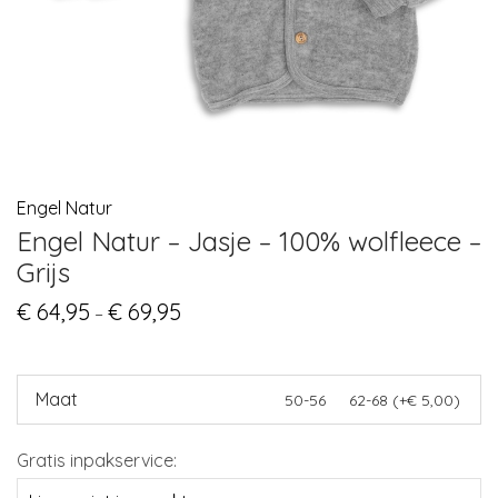
Engel Natur
Engel Natur – Jasje – 100% wolfleece –
Grijs
€
64,95
€
69,95
Price
–
range:
€ 64,95
through
€ 69,95
Maat
50-56
62-68 (+€ 5,00)
Gratis inpakservice: