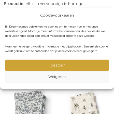
Productie:
ethisch vervaardigd in Portugal
Merk:
Garbo&Friends
Cookievoorkeuren
Bij Dreumesenzo gebruiken we cookies om te meten hoe je met onze
website omgaat. Mocht je meer informatie wensen over de cookies die we
Artikelnummer:
GF212022-2900-331GL
gebruiken raadpleeg dan ons privacybeleid onderin deze website.
Categorieën:
Hydrofiele doeken
,
Baby
,
Badtijd
,
Wanneer je weigert, wordt je informatie niet bijgehouden. Een enkele cookie
Garbo&Friends
wordt gebruikt om te onthouden dat je deze cookies hebt geweigerd.
Toestaan
Gerelateerde producten
Weigeren