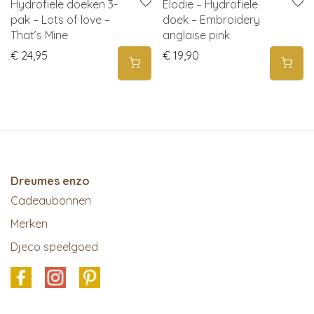
Hydrofiele doeken 3-
Elodie – Hydrofiele
pak – Lots of love –
doek – Embroidery
That’s Mine
anglaise pink
€
24,95
€
19,90
Dreumes enzo
Cadeaubonnen
Merken
Djeco speelgoed