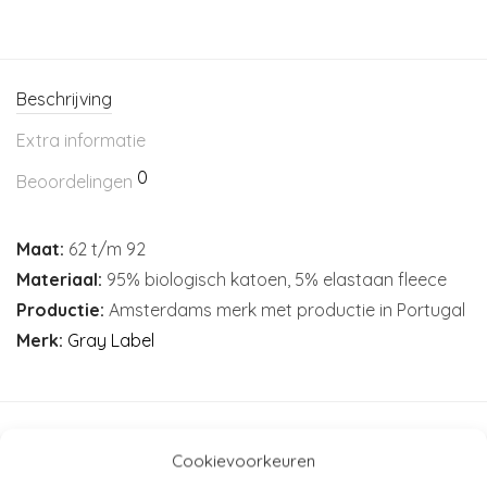
Beschrijving
Extra informatie
0
Beoordelingen
Maat:
62 t/m 92
Materiaal:
95% biologisch katoen, 5% elastaan fleece
Productie:
Amsterdams merk met productie in Portugal
Merk:
Gray Label
Artikelnummer:
N/B
Cookievoorkeuren
Categorieën:
Baby
,
Baby (44-80)
,
Broeken - leggings -