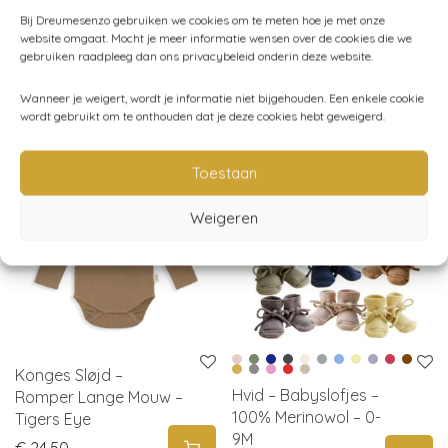
shorts
,
Gray Label
,
Kind (86-116)
,
Kleding
Bij Dreumesenzo gebruiken we cookies om te meten hoe je met onze
website omgaat. Mocht je meer informatie wensen over de cookies die we
gebruiken raadpleeg dan ons privacybeleid onderin deze website.
Wanneer je weigert, wordt je informatie niet bijgehouden. Een enkele cookie
Gerelateerde producten
wordt gebruikt om te onthouden dat je deze cookies hebt geweigerd.
Toestaan
Weigeren
Konges Sløjd –
Hvid – Babyslofjes –
Romper Lange Mouw –
100% Merinowol – 0-
Tigers Eye
9M