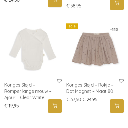
€
24,50
€
38,95
sale
-
33
%
Konges Sløjd –
Konges Sløjd – Rokje –
Romper lange mouw –
Dot Magnet – Maat 80
Ajour – Clear White
Original price was: € 3
Current price is
€
37,50
€
24,95
€
19,95