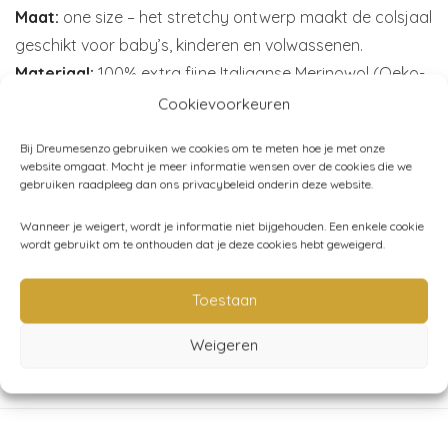
Maat:
one size – het stretchy ontwerp maakt de colsjaal
geschikt voor baby’s, kinderen en volwassenen.
Materiaal:
100% extra fijne Italiaanse Merinowol (Oeko-
tex gecertificeerd, zonder muilezels)
Cookievoorkeuren
Productie:
Gemaakt in België in een klein familiebedrijf,
Bij Dreumesenzo gebruiken we cookies om te meten hoe je met onze
afgewerkt in een sociale werkplaats.
website omgaat. Mocht je meer informatie wensen over de cookies die we
Merk:
Hvid
gebruiken raadpleeg dan ons privacybeleid onderin deze website.
Wanneer je weigert, wordt je informatie niet bijgehouden. Een enkele cookie
wordt gebruikt om te onthouden dat je deze cookies hebt geweigerd.
Artikelnummer:
N/B
Toestaan
Categorieën:
Baby
,
Hvid
,
Kind (86-116)
,
Kleding
,
Mode
accessoires
,
Mutsen - sjaals - handschoenen
,
T-shirt -
Weigeren
tops