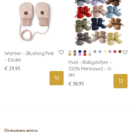
Wanten – Blushing Pink
– Elodie
Hvid – Babyslofjes –
€
29,95
100% Merinowol – 0-
9M
€
38,95
Dreumes enzo