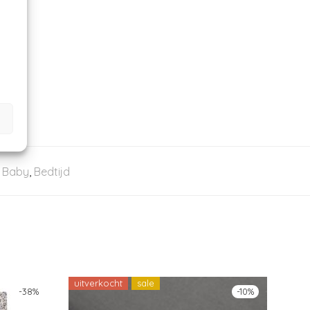
,
Baby
,
Bedtijd
uitverkocht
sale
-
38
%
-
10
%