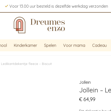
Voor 13.00 uur besteld is dezelfde werkdag verzonden
hool
Kinderkamer
Spelen
Voor mama
Cadeau
– Ledikantdekentje fleece – Biscuit
Jollein
Jollein – L
€
64,99