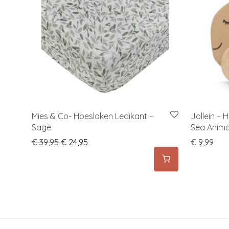
Mies & Co- Hoeslaken Ledikant –
Jollein –
Sage
Sea Anima
Original price was: € 39,95.
Current price is: € 24,95.
€
39,95
€
24,95
€
9,99