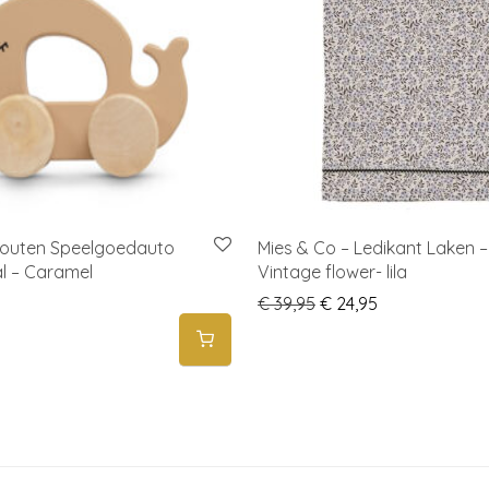
 Houten Speelgoedauto
Mies & Co – Ledikant Laken –
l – Caramel
Vintage flower- lila
Original price was: € 
Current price i
€
39,95
€
24,95