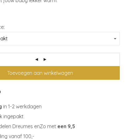
dt jouw baby lekker warm.
ce:
Toevoegen aan winkelwagen
g
in 1-2 werkdagen
jk ingepakt
delen Dreumes enZo met
een 9,5
ing vanaf 100,-