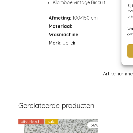
Klamboe vintage Biscuit
Bij
Moc
pri
Afmeting:
100×150 cm
Materiaal:
Wan
Wasmachine:
geb
Merk:
Jollein
Artikelnumme
Gerelateerde producten
uitverkocht
sale
-
38
%