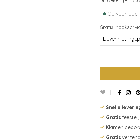
Dit dekentje hou
•
Op voorraad
Gratis inpakservi
Snelle leverin
Gratis
feesteli
Klanten beoor
Gratis
verzend