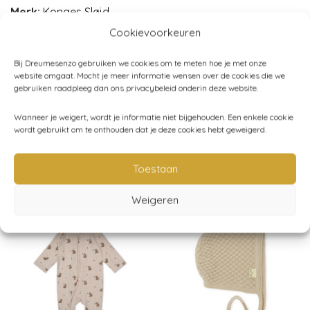
Merk:
Konges Sløjd
Cookievoorkeuren
Bij Dreumesenzo gebruiken we cookies om te meten hoe je met onze
Artikelnummer:
N/B
website omgaat. Mocht je meer informatie wensen over de cookies die we
gebruiken raadpleeg dan ons privacybeleid onderin deze website.
Categorieën:
Kind (86-116)
,
Kleding
,
Konges Sløjd
,
Truien -
Wanneer je weigert, wordt je informatie niet bijgehouden. Een enkele cookie
vesten
wordt gebruikt om te onthouden dat je deze cookies hebt geweigerd.
Toestaan
Gerelateerde producten
Weigeren