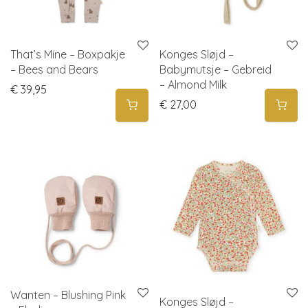
That’s Mine – Boxpakje
Konges Sløjd –
– Bees and Bears
Babymutsje – Gebreid
– Almond Milk
€
39,95
€
27,00
Wanten – Blushing Pink
Konges Sløjd –