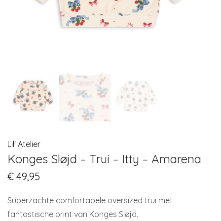
Lil' Atelier
Konges Sløjd – Trui – Itty – Amarena
€
49,95
Superzachte comfortabele oversized trui met
fantastische print van Konges Sløjd.