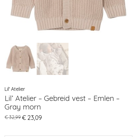
Lil' Atelier
Lil’ Atelier – Gebreid vest – Emlen –
Gray morn
Original
€
23,09
Current
€
32,99
price
price
was:
is:
€ 32,99.
€ 23,09.