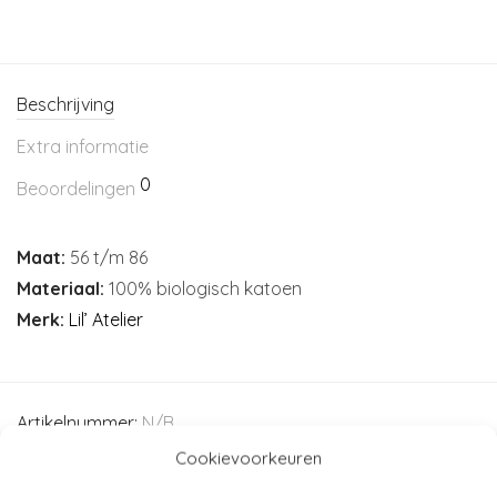
Beschrijving
Extra informatie
0
Beoordelingen
Maat:
56 t/m 86
Materiaal:
100% biologisch katoen
Merk:
Lil’ Atelier
Artikelnummer:
N/B
Categorieën:
Baby (44-80)
,
Kind (86-116)
,
Kleding
,
Kleding
Cookievoorkeuren
(44 - 116)
,
Lil' Atelier
,
SALE!
,
Truien - vesten