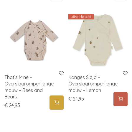
uitverkocht
That’s Mine –
Konges Sløjd –
Overslagromper lange
Overslagromper lange
mouw – Bees and
mouw – Lemon
Bears
€
24,95
€
24,95