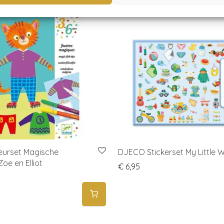
eurset Magische
DJECO Stickerset My Little 
 Zoe en Elliot
€
6,95