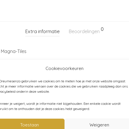
0
Extra informatie
Beoordelingen
Magna-Tiles
2-3 jaar, 3-4 jaar, 4-6 jaar
Cookievoorkeuren
 Dreumesenzo gebruiken we cookies om te meten hoe je met onze website omgaat.
ht je meer informatie wensen over de cookies die we gebruiken raadpleeg dan ons
vacybeleid onderin deze website.
#02132
Categorieën:
Speelgoed
,
Spelen
,
Magna-Tiles
,
Magne
neer je weigert, wordt je informatie niet bijgehouden. Een enkele cookie wordt
ruikt om te onthouden dat je deze cookies hebt geweigerd.
Toestaan
Weigeren