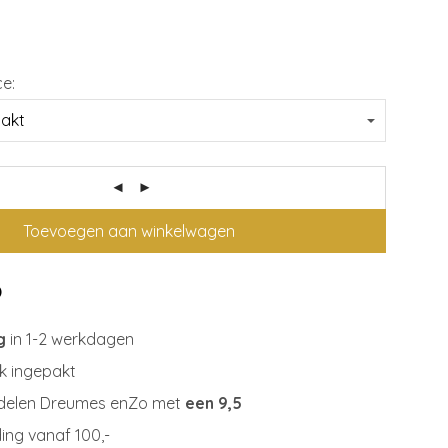
ce:
Toevoegen aan winkelwagen
g
in 1-2 werkdagen
jk ingepakt
delen Dreumes enZo met
een 9,5
ing vanaf 100,-