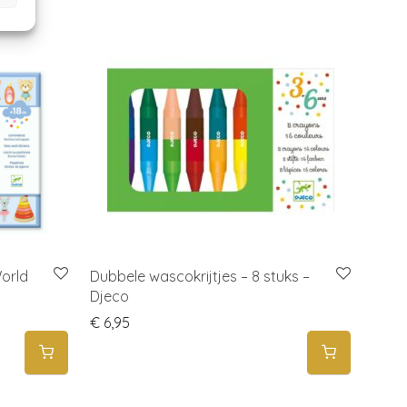
World
Dubbele wascokrijtjes – 8 stuks –
Djeco
€
6,95