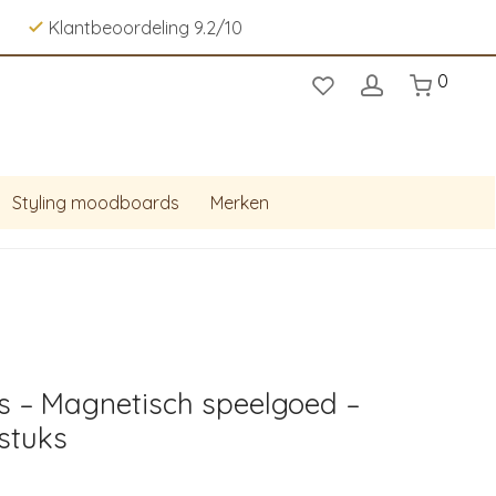
Klantbeoordeling 9.2/10
0
Styling moodboards
Merken
s – Magnetisch speelgoed –
 stuks