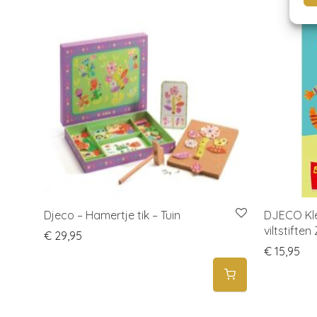
Djeco – Hamertje tik – Tuin
DJECO Kl
viltstiften
€
29,95
€
15,95