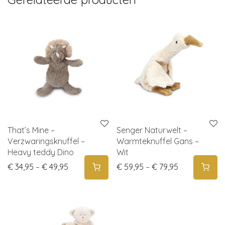
That’s Mine –
Senger Naturwelt –
Verzwaringsknuffel –
Warmteknuffel Gans –
Heavy teddy Dino
Wit
Price range: € 34,95 through € 49,95
Price range:
€
34,95
–
€
49,95
€
59,95
–
€
79,95