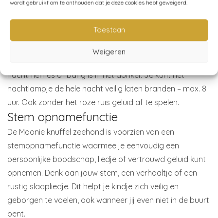
wordt gebruikt om te onthouden dat je deze cookies hebt geweigerd.
de omgeving in de baarmoeder.
bij het verschonen van luiers, voeden en voor het vinden
Toestaan
van het speentje als je baby die kwijt is geraakt in de
nacht.
Weigeren
wanneer je kindje ouder is en last heeft van
nachtmerries of bang is in het donker. Je kunt het
nachtlampje de hele nacht veilig laten branden – max. 8
uur. Ook zonder het roze ruis geluid af te spelen.
Stem opnamefunctie
De Moonie knuffel zeehond is voorzien van een
stemopnamefunctie waarmee je eenvoudig een
persoonlijke boodschap, liedje of vertrouwd geluid kunt
opnemen. Denk aan jouw stem, een verhaaltje of een
rustig slaapliedje. Dit helpt je kindje zich veilig en
geborgen te voelen, ook wanneer jij even niet in de buurt
bent.