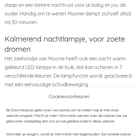
slaap en een betere nachtrust voor je baby en jou als
ouder. Handig om te weten: Moonie dempt zichzelf altijd
na 30 minuten.
Kalmerend nachtlampje, voor zoete
dromen
Het zeehondje van Moonie heeft ook een zacht warm
gekleurd LED-lampje in de buik, dat kan schijnen in 7
verschillende kleuren. De lampfunctie wordt geactiveerd
met een eenvoudige schudbeweging.
Cookievoorkeuren
Dit lampje is ideaal…
Bij Dreumesenzo gebruiken we cookies om te meten hoe je met onze
website omgaat. Mocht je meer informatie wensen over de cookies die we
om je baby gerust te stellen zonder de slaap te
gebruiken raadpleeg dan ons privacybeleid onderin deze website.
verstoren door de subtiele gloed en pulserende
sfeerverlichting. De zachte gloed herinnert je baby aan
Wanneer je weigert, wordt je informatie niet bijgehouden. Een enkele cookie