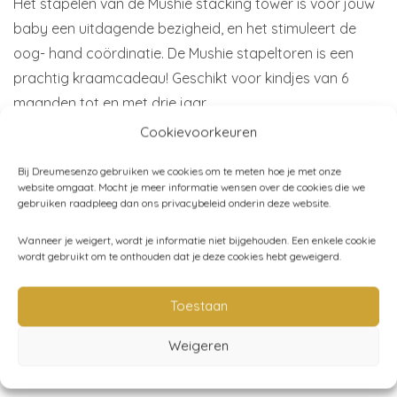
Het stapelen van de Mushie stacking tower is voor jouw
baby een uitdagende bezigheid, en het stimuleert de
oog- hand coördinatie. De Mushie stapeltoren is een
prachtig kraamcadeau! Geschikt voor kindjes van 6
maanden tot en met drie jaar.
Cookievoorkeuren
Materiaal:
100% niet giftig, BPA-vrij en phthalate vrij
Bij Dreumesenzo gebruiken we cookies om te meten hoe je met onze
plastic, duurzaam en veilig.
website omgaat. Mocht je meer informatie wensen over de cookies die we
Afmeting:
30 cm
gebruiken raadpleeg dan ons privacybeleid onderin deze website.
Merk:
Mushie
Wanneer je weigert, wordt je informatie niet bijgehouden. Een enkele cookie
wordt gebruikt om te onthouden dat je deze cookies hebt geweigerd.
Artikelnummer:
70.003.20
Toestaan
Categorieën:
Mushie
,
Speelgoed
,
Spelen
,
Stapeltorens
Weigeren