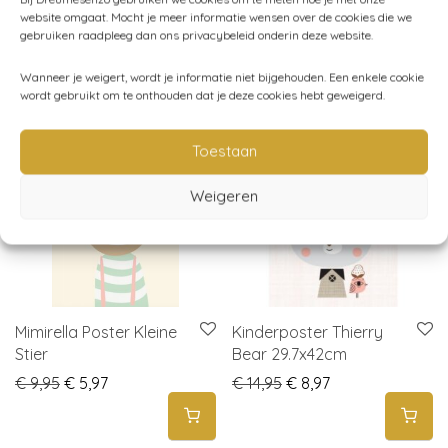
website omgaat. Mocht je meer informatie wensen over de cookies die we
gebruiken raadpleeg dan ons privacybeleid onderin deze website.
Gerelateerde producten
Wanneer je weigert, wordt je informatie niet bijgehouden. Een enkele cookie
wordt gebruikt om te onthouden dat je deze cookies hebt geweigerd.
sale
sale
-
40
%
-
40
%
Toestaan
Weigeren
Mimirella Poster Kleine
Kinderposter Thierry
Stier
Bear 29.7x42cm
Original price was: € 9,95.
Current price is: € 5,97.
Original price was: € 1
Current price is: 
€
9,95
€
5,97
€
14,95
€
8,97