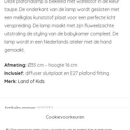
Deze plafondlamp is bekleed met wafelstof in de kleur
taupe. De onderkant van de lamp wordt gesloten met
een melkglas kunststof plaat voor een perfecte licht
verspreiding. De lamp maakt met zijn fluweelzachte
uitstraling de styling van de babykamer compleet. De
lamp wordt in een Nederlands atelier met de hand
gemaakt.
Afmeting:
Ø35 cm – hoogte 16 cm
Inclusief:
diffuser sluitplaat en E27 plafond fitting
Merk:
Land of Kids
Artikelnummer:
1010132
Cookievoorkeuren
Categorieën:
Babykamer Taupe - Beige - Naturel
,
Kinderkamer
,
Land of Kids
,
Verlichting
Bij Dreumesenzo gebruiken we cookies om te meten hoe je met onze