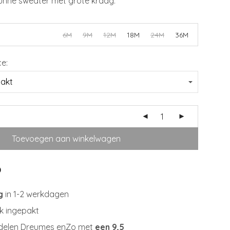
dunne sweater met grote kraag.
6M
9M
12M
18M
24M
36M
ce:
Toevoegen aan winkelwagen
g
in 1-2 werkdagen
jk ingepakt
delen Dreumes enZo met
een 9,5