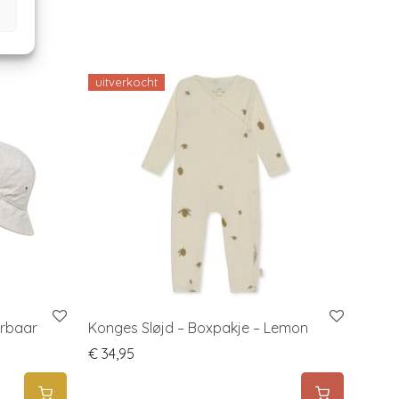
uitverkocht
erbaar
Konges Sløjd – Boxpakje – Lemon
€
34,95