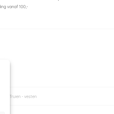
ing vanaf 100,-
y Up
,
Truien - vesten