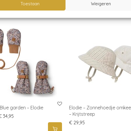
Toestaan
Weigeren
Blue garden – Elodie
Elodie – Zonnehoedje omke
– Krijtstreep
Price range: € 29,95 through € 34,95
€
34,95
€
29,95