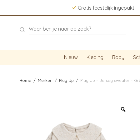
Gratis feestelijk ingepakt
Nieuw
Kleding
Baby
Sc
Home
/
Merken
/
Play Up
/
Play Up – Jersey sweater – Gr