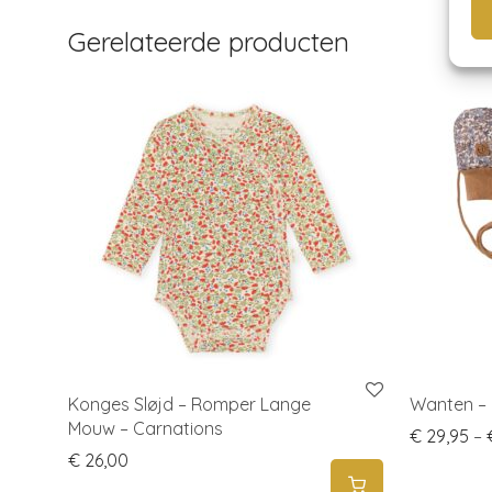
Gerelateerde producten
Konges Sløjd – Romper Lange
Wanten – 
Mouw – Carnations
€
29,95
–
€
26,00