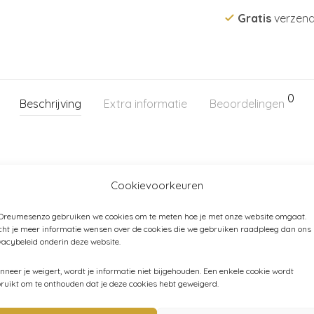
Gratis
verzend
0
Beschrijving
Extra informatie
Beoordelingen
n 10% gerecycled katoen
Cookievoorkeuren
 Dreumesenzo gebruiken we cookies om te meten hoe je met onze website omgaat.
ht je meer informatie wensen over de cookies die we gebruiken raadpleeg dan ons
vacybeleid onderin deze website.
Categorieën:
Baby
,
Baby (44-80)
,
Kind (86-116)
,
Kleding
,
Pla
neer je weigert, wordt je informatie niet bijgehouden. Een enkele cookie wordt
ruikt om te onthouden dat je deze cookies hebt geweigerd.