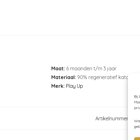
Maat:
6 maanden t/m 3 jaar
Materiaal:
90% regeneratief katoen e
Merk:
Play Up
Bij
Moc
pri
Artikelnummer:
N/B
Wan
geb