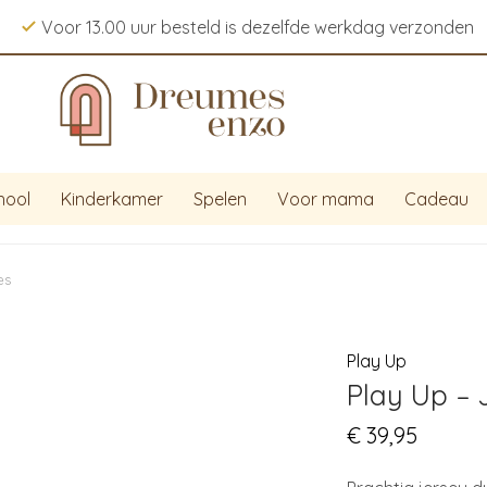
Voor 13.00 uur besteld is dezelfde werkdag verzonden
hool
Kinderkamer
Spelen
Voor mama
Cadeau
ès
Play Up
Play Up – 
€
39,95