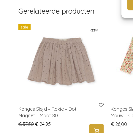
Gerelateerde producten
sale
-
33
%
Konges Sløjd – Rokje – Dot
Konges Sl
Magnet – Maat 80
Mouw – Ca
Original price was: € 37,50.
Current price is: € 24,95.
€
37,50
€
24,95
€
26,00