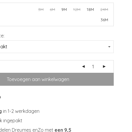
3M
6M
9M
12M
18M
24M
36M
ce:
Toevoegen aan winkelwagen
g
in 1-2 werkdagen
jk ingepakt
delen Dreumes enZo met
een 9,5