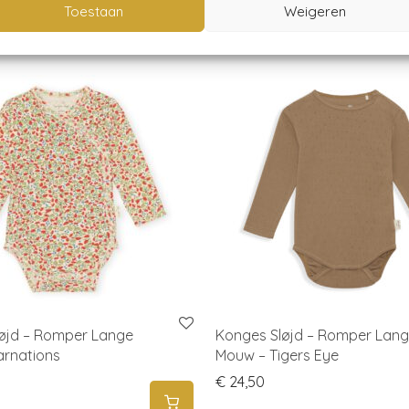
Toestaan
Weigeren
øjd – Romper Lange
Konges Sløjd – Romper Lan
rnations
Mouw – Tigers Eye
€
24,50