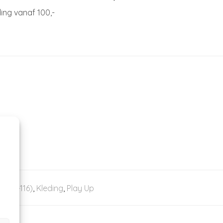
ing vanaf 100,-
d (86-116)
,
Kleding
,
Play Up