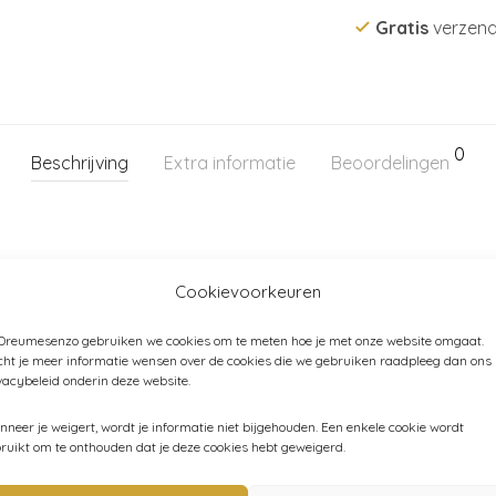
Gratis
verzend
0
Beschrijving
Extra informatie
Beoordelingen
 katoen
Cookievoorkeuren
 Dreumesenzo gebruiken we cookies om te meten hoe je met onze website omgaat.
ht je meer informatie wensen over de cookies die we gebruiken raadpleeg dan ons
vacybeleid onderin deze website.
egorieën:
Baby
,
Baby (44-80)
,
Broeken - leggings - shorts
,
Kin
neer je weigert, wordt je informatie niet bijgehouden. Een enkele cookie wordt
ruikt om te onthouden dat je deze cookies hebt geweigerd.