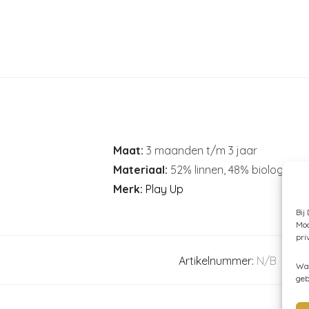
Maat:
3 maanden t/m 3 jaar
Materiaal:
52% linnen, 48% biologisch
Merk:
Play Up
Bij
Moc
pri
Artikelnummer:
N/B
Cat
Wan
geb