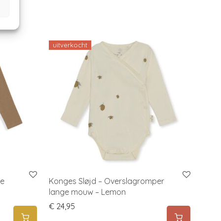
uitverkocht
ge
Konges Sløjd – Overslagromper
lange mouw – Lemon
€
24,95