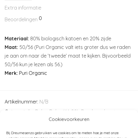
Extra informatie
0
Beoordelingen
Materiaal:
80% biologisch katoen en 20% zijde
Maat:
50/56 (Puri Organic valt iets groter dus we raden
je aan om naar de ’tweede’ maat te kijken. Bijvoorbeeld
50/56 kun je lezen als 56.)
Merk:
Puri Organic
Artikelnummer:
N/B
Categorieën:
Baby
,
Baby (44-80)
,
Broeken - leggings -
Cookievoorkeuren
shorts
,
Kind (86-116)
,
Kleding
,
Puri Organic
Bij Dreumesenzo gebruiken we cookies om te meten hoe je met onze