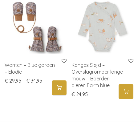
Wanten – Blue garden
Konges Sløjd –
– Elodie
Overslagromper lange
mouw – Boerderij
Price range: € 29,95 through € 34,95
€
29,95
–
€
34,95
dieren Farm blue
€
24,95