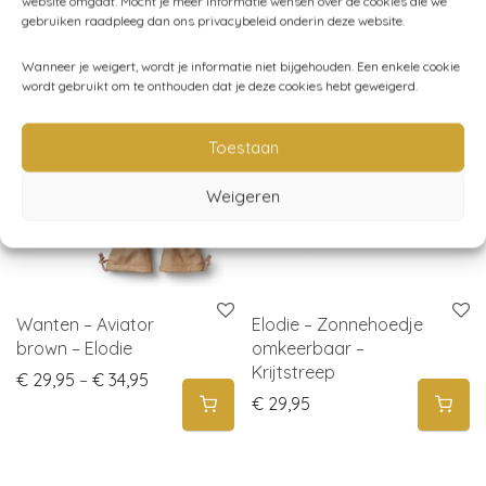
website omgaat. Mocht je meer informatie wensen over de cookies die we
gebruiken raadpleeg dan ons privacybeleid onderin deze website.
Gerelateerde producten
Wanneer je weigert, wordt je informatie niet bijgehouden. Een enkele cookie
wordt gebruikt om te onthouden dat je deze cookies hebt geweigerd.
Toestaan
Weigeren
Wanten – Aviator
Elodie – Zonnehoedje
brown – Elodie
omkeerbaar –
Krijtstreep
Price range: € 29,95 through € 34,95
€
29,95
–
€
34,95
€
29,95