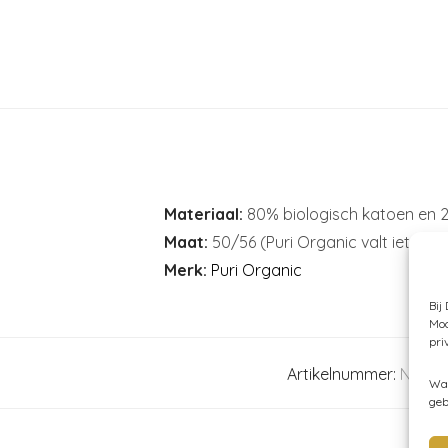
Materiaal:
80% biologisch katoen en 2
Maat:
50/56 (Puri Organic valt iets gr
Merk:
Puri Organic
Bij
Moc
pri
Artikelnummer:
N/B
Wan
geb