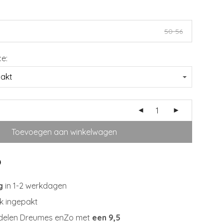
50-56
ce:
Toevoegen aan winkelwagen
g
in 1-2 werkdagen
jk ingepakt
delen Dreumes enZo met
een 9,5