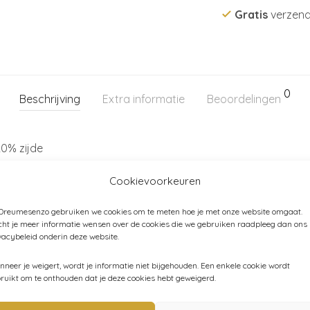
Gratis
verzend
0
Beschrijving
Extra informatie
Beoordelingen
0% zijde
oter dus we raden je aan om naar de ’tweede’ maat te kijken. B
Cookievoorkeuren
 Dreumesenzo gebruiken we cookies om te meten hoe je met onze website omgaat.
ht je meer informatie wensen over de cookies die we gebruiken raadpleeg dan ons
vacybeleid onderin deze website.
Categorieën:
Baby
,
Baby (44-80)
,
Kind (86-116)
,
Kleding
,
Puri 
neer je weigert, wordt je informatie niet bijgehouden. Een enkele cookie wordt
ruikt om te onthouden dat je deze cookies hebt geweigerd.