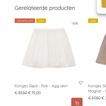
Gerelateerde producten
uitverkocht
sale
sale
-
55
%
Konges Sløjd – Rok – Aggi skirt
Konges Sl
Magnet – 
Original price was: € 33,50.
Current price is: € 15,00.
€
33,50
€
15,00
Or
€
37,50
€