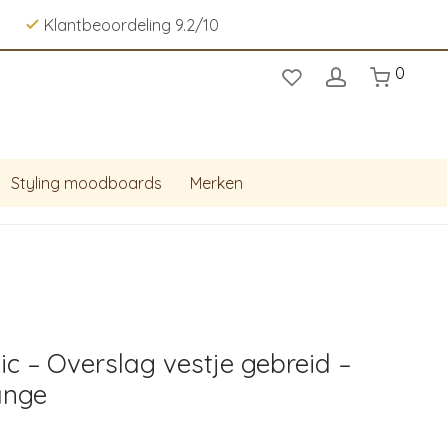
Klantbeoordeling 9.2/10
0
Styling moodboards
Merken
ic – Overslag vestje gebreid –
ange