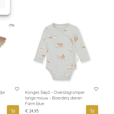
-
31
%
dje
Konges Sløjd – Overslagromper
lange mouw – Boerderij dieren
Farm blue
7,45.
s: € 26,00.
€
24,95