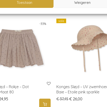
Toestaan
Weigeren
sale
-
33
%
øjd – Rokje – Dot
Konges Sløjd – UV zwemhoe
Maat 80
Baie – Etoile pink sparkle
iginal price was: € 37,50.
Current price is: € 24,95.
Original price was: € 3
Current price i
24,95
€
37,45
€
26,00