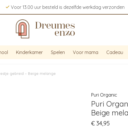
Voor 13.00 uur besteld is dezelfde werkdag verzonden
hool
Kinderkamer
Spelen
Voor mama
Cadeau
vestje gebreid – Beige melange
Puri Organic
Puri Organ
Beige mel
€
34,95