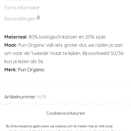
Extra informatie
0
Beoordelingen
Materiaal:
80% biologisch katoen en 20% zijde
Maat:
Puri Organic valt iets groter dus we raden je aan
om naar de ’tweede’ maat te kijken. Bijvoorbeeld 50/56
kun je lezen als 56.
Merk:
Puri Organic
Artikelnummer:
N/B
Categorieën:
Kleding
,
Truien - vesten
,
Baby
,
Baby (44-
Cookievoorkeuren
80)
,
Kleding (44 - 116)
,
Puri Organic
Bij Dreumesenzo gebruiken we cookies om te meten hoe je met onze