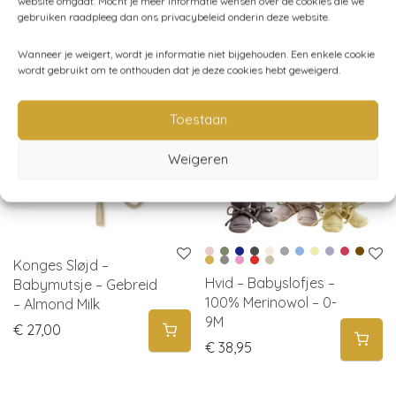
website omgaat. Mocht je meer informatie wensen over de cookies die we
gebruiken raadpleeg dan ons privacybeleid onderin deze website.
Gerelateerde producten
Wanneer je weigert, wordt je informatie niet bijgehouden. Een enkele cookie
wordt gebruikt om te onthouden dat je deze cookies hebt geweigerd.
Toestaan
Weigeren
Konges Sløjd –
Hvid – Babyslofjes –
Babymutsje – Gebreid
100% Merinowol – 0-
– Almond Milk
9M
€
27,00
€
38,95