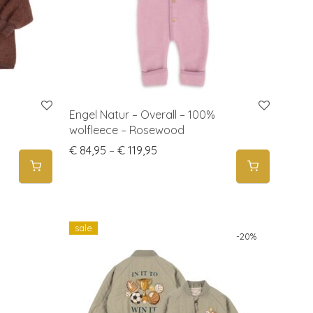
Engel Natur – Overall – 100%
wolfleece – Rosewood
 € 64,95 through € 82,95
Price range: € 84,95 through €
€
84,95
–
€
119,95
sale
-
20
%