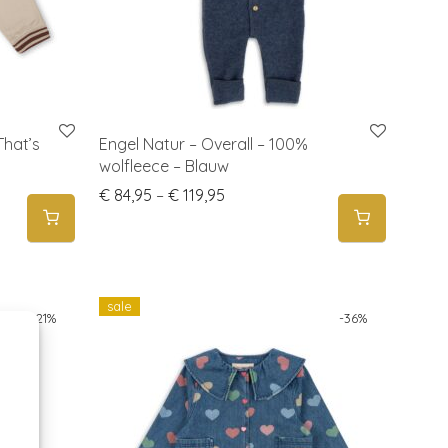
That’s
Engel Natur – Overall – 100%
wolfleece – Blauw
79,95.
s: € 49,95.
Price range: € 84,95 through €
€
84,95
–
€
119,95
sale
-
21
%
-
36
%