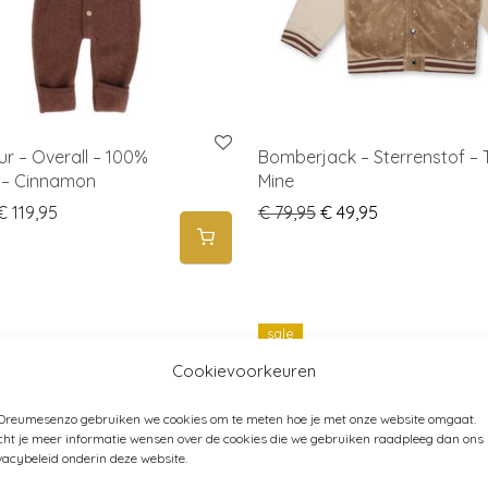
ur – Overall – 100%
Bomberjack – Sterrenstof – 
 – Cinnamon
Mine
Price range: € 84,95 through € 119,95
Original price was: € 
Current price i
€
119,95
€
79,95
€
49,95
sale
-
22
%
Cookievoorkeuren
 Dreumesenzo gebruiken we cookies om te meten hoe je met onze website omgaat.
ht je meer informatie wensen over de cookies die we gebruiken raadpleeg dan ons
vacybeleid onderin deze website.