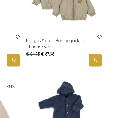
Konges Sløjd – Bomberjack Juno
– Laurel oak
: € 84,95 through € 119,95
Original price was: € 84,95.
Current price is: € 67,96.
€
84,95
€
67,96
-
38
%