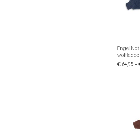
Engel Nat
wolfleece
€
64,95
–