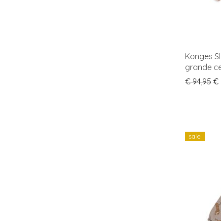
Konges Sl
grande ce
Or
€
94,95
€
sale