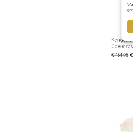
Wan
geb
Konges Sl
Coeur ros
O
€
134,95
€