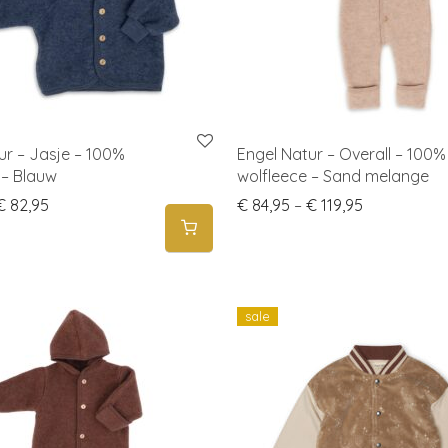
ur – Jasje – 100%
Engel Natur – Overall – 100%
 – Blauw
wolfleece – Sand melange
Price range: € 64,95 through € 82,95
Price range
€
82,95
€
84,95
–
€
119,95
sale