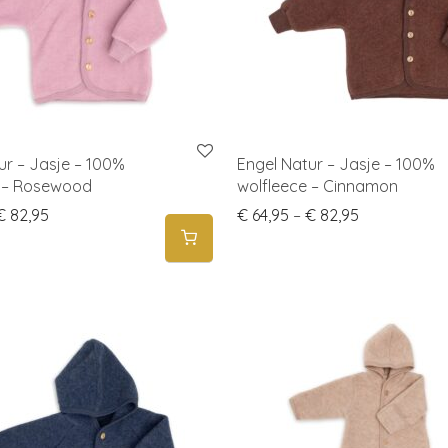
ur – Jasje – 100%
Engel Natur – Jasje – 100%
e – Rosewood
wolfleece – Cinnamon
Price range: € 64,95 through € 82,95
Price range:
€
82,95
€
64,95
–
€
82,95