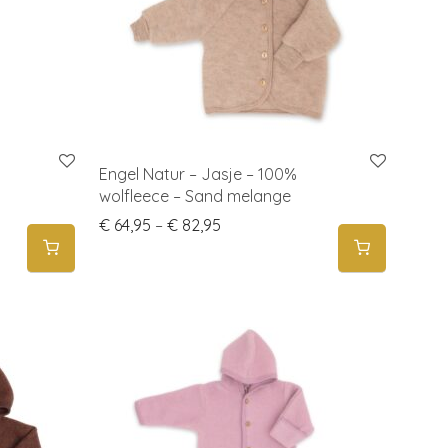
Engel Natur – Jasje – 100%
wolfleece – Sand melange
: € 84,95 through € 119,95
Price range: € 64,95 through € 
€
64,95
–
€
82,95