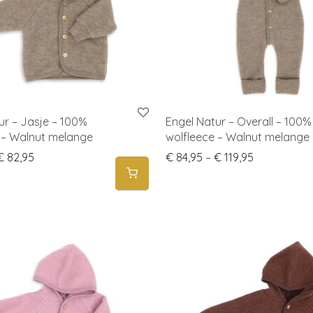
ur – Jasje – 100%
Engel Natur – Overall – 100%
 – Walnut melange
wolfleece – Walnut melange
Price range: € 64,95 through € 82,95
Price range
€
82,95
€
84,95
–
€
119,95