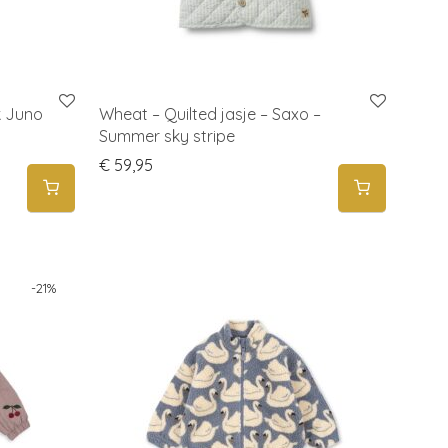
k Juno
Wheat – Quilted jasje – Saxo –
Summer sky stripe
46,95.
s: € 36,95.
€
59,95
-
21
%