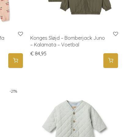
Ma
Konges Sløjd – Bomberjack Juno
– Kalamata – Voetbal
€
84,95
-
21
%