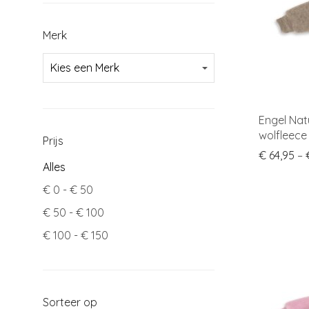
Merk
Engel Nat
wolfleece
Prijs
€
64,95
–
Alles
€
0
-
€
50
€
50
-
€
100
€
100
-
€
150
Sorteer op