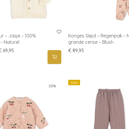
ur – Jasje – 100%
Konges Sløjd – Regenpak – 
 – Naturel
grande cerise – Blush
Price range: € 64,95 through € 69,95
€
69,95
€
89,95
sale
-
20
%