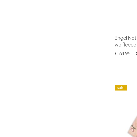
Engel Nat
wolfleece
€
64,95
–
sale