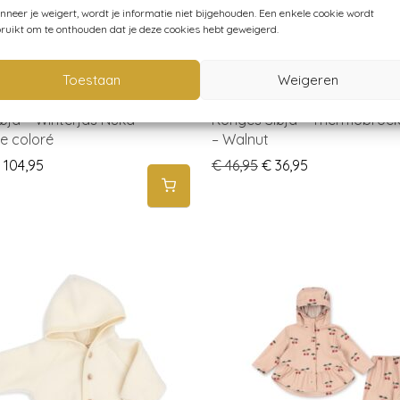
neer je weigert, wordt je informatie niet bijgehouden. Een enkele cookie wordt
ruikt om te onthouden dat je deze cookies hebt geweigerd.
Toestaan
Weigeren
øjd – Winterjas Nuka –
Konges Sløjd – Thermobroe
e coloré
– Walnut
riginal price was: € 134,95.
Current price is: € 104,95.
Original price was: € 
Current price i
104,95
€
46,95
€
36,95