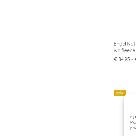
Engel Nat
wolfleece
€
84,95
–
sale
Bij
Moc
pri