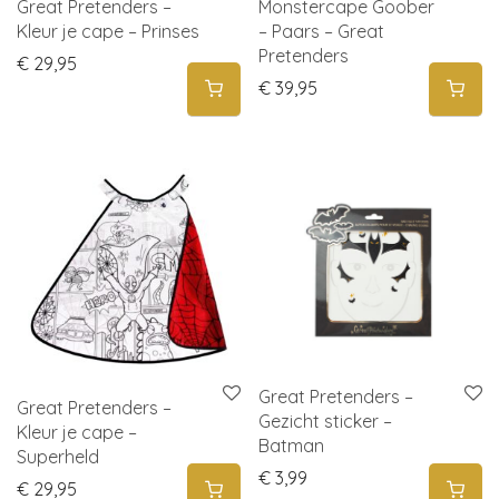
Great Pretenders –
Monstercape Goober
Kleur je cape – Prinses
– Paars – Great
Pretenders
€
29,95
€
39,95
Great Pretenders –
Great Pretenders –
Gezicht sticker –
Kleur je cape –
Batman
Superheld
€
3,99
€
29,95