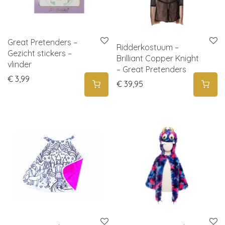
Great Pretenders –
Ridderkostuum –
Gezicht stickers –
Brilliant Copper Knight
vlinder
– Great Pretenders
€
3,99
€
39,95