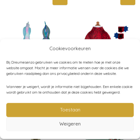
Cookievoorkeuren
Bij Dreumesenzo gebruiken we cookies om te meten hoe je met onze
website omgaat. Mocht je meer informatie wensen over de cookies die we
gebruiken raadpleeg dan ons privacybeleid onderin deze website.
Great Pretenders –
Great Pretenders –
Wanneer je weigert, wordt je informatie niet bijgehouden. Een enkele cookie
wordt gebruikt om te onthouden dat je deze cookies hebt geweigerd.
Eenhoorn en Draak –
Spiderman cape
Cape
€
29,95
€
34,95
Toestaan
Weigeren