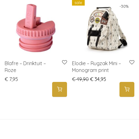
sale
-
30
%
Blafre – Drinktuit –
Elodie – Rugzak Mini –
Roze
Monogram print
Original price was: € 
Current price i
€
7,95
€
49,90
€
34,95