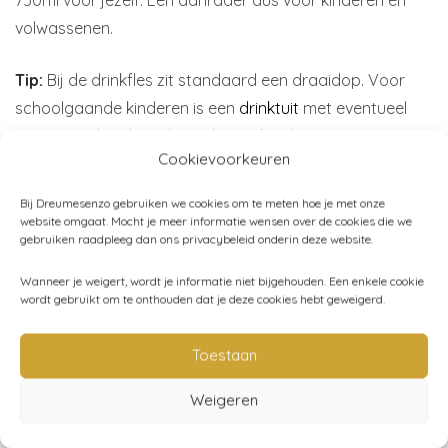
volwassenen.
Tip:
Bij de drinkfles zit standaard een draaidop. Voor
schoolgaande kinderen is een
drinktuit
met eventueel
een
rietje
ideaal. Beide zijn los verkrijgbaar.
Cookievoorkeuren
Materiaal:
RVS drinkfles en draaidop van veilig
Bij Dreumesenzo gebruiken we cookies om te meten hoe je met onze
kunststof, zonder ftalaten en BPA-vrij
website omgaat. Mocht je meer informatie wensen over de cookies die we
gebruiken raadpleeg dan ons privacybeleid onderin deze website.
Inhoud:
300 ml, 500 ml, 750 ml
Merk:
Blafre
Wanneer je weigert, wordt je informatie niet bijgehouden. Een enkele cookie
wordt gebruikt om te onthouden dat je deze cookies hebt geweigerd.
Toestaan
Artikelnummer:
N/B
Categorieën:
Blafre
,
School
,
Schoolbekers
,
Schoolpauze
Weigeren