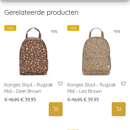
Gerelateerde producten
sale
sale
-
15
%
-
15
%
Konges Slojd – Rugzak
Konges Slojd – Rugzak
Mid – Deer Brown
Mid – Leo Brown
Original price was: € 46,95.
Current price is: € 39,95.
Original price was: € 4
Current price is
€
46,95
€
39,95
€
46,95
€
39,95