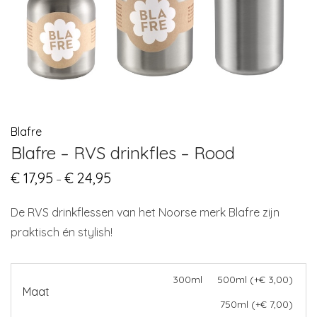
Blafre
Blafre – RVS drinkfles – Rood
€
17,95
€
24,95
Price
–
range:
€ 17,95
through
De RVS drinkflessen van het Noorse merk Blafre zijn
€ 24,95
praktisch én stylish!
300ml
500ml (+€ 3,00)
Maat
750ml (+€ 7,00)