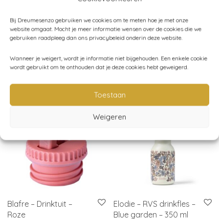
Artikelnummer:
BL1952
Categorieën:
Blafre
,
School
,
Schoolbekers
,
Drinkflessen
,
Bij Dreumesenzo gebruiken we cookies om te meten hoe je met onze
website omgaat. Mocht je meer informatie wensen over de cookies die we
Schoolpauze
,
Voor mama
gebruiken raadpleeg dan ons privacybeleid onderin deze website.
Wanneer je weigert, wordt je informatie niet bijgehouden. Een enkele cookie
wordt gebruikt om te onthouden dat je deze cookies hebt geweigerd.
Gerelateerde producten
Toestaan
uitverkocht
Weigeren
Blafre – Drinktuit –
Elodie – RVS drinkfles –
Roze
Blue garden – 350 ml