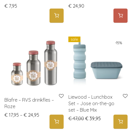
€
7,95
€
24,90
sale
-
15
%
Liewood – Lunchbox
Blafre – RVS drinkfles –
Set – Jose on-the-go
Roze
set – Blue Mix
Price range: € 17,95 through € 24,95
€
17,95
–
€
24,95
Original price was: € 
Current price i
€
47,00
€
39,95