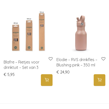
Elodie – RVS drinkfles –
Blafre – Rietjes voor
Blushing pink – 350 ml
drinktuit – Set van 3
€
24,90
€
5,95