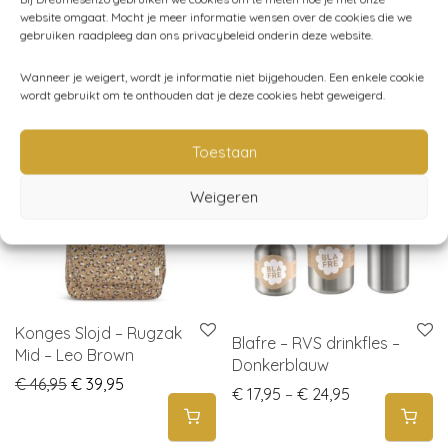
website omgaat. Mocht je meer informatie wensen over de cookies die we
gebruiken raadpleeg dan ons privacybeleid onderin deze website.
Gerelateerde producten
Wanneer je weigert, wordt je informatie niet bijgehouden. Een enkele cookie
wordt gebruikt om te onthouden dat je deze cookies hebt geweigerd.
sale
-
15
%
Toestaan
Weigeren
Konges Slojd – Rugzak
Blafre – RVS drinkfles –
Mid – Leo Brown
Donkerblauw
Original price was: € 46,95.
Current price is: € 39,95.
€
46,95
€
39,95
Price range: 
€
17,95
–
€
24,95