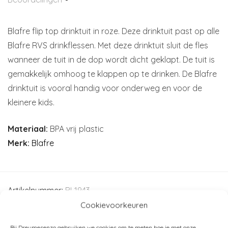
Blafre flip top drinktuit in roze. Deze drinktuit past op alle
Blafre RVS drinkflessen. Met deze drinktuit sluit de fles
wanneer de tuit in de dop wordt dicht geklapt. De tuit is
gemakkelijk omhoog te klappen op te drinken. De Blafre
drinktuit is vooral handig voor onderweg en voor de
kleinere kids.
Materiaal:
BPA vrij plastic
Merk:
Blafre
Artikelnummer:
BL1943
Cookievoorkeuren
Categorieën:
Blafre
,
School
,
Schoolbekers
,
Drinkflessen
,
Schoolpauze
,
Voor mama
Bij Dreumesenzo gebruiken we cookies om te meten hoe je met onze