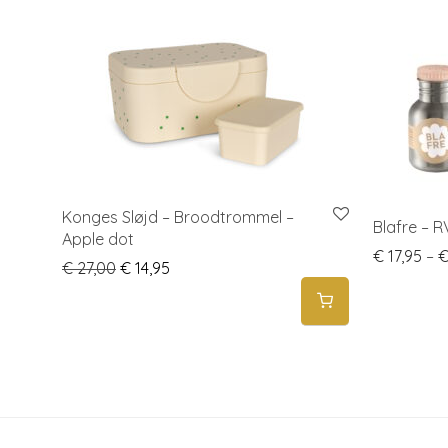
Konges Sløjd – Broodtrommel –
Blafre – R
Apple dot
€
17,95
–
Original price was: € 27,00.
Current price is: € 14,95.
€
27,00
€
14,95