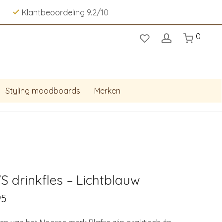
Klantbeoordeling 9.2/10
0
Styling moodboards
Merken
VS drinkfles – Lichtblauw
95
Price
range:
€ 17,95
through