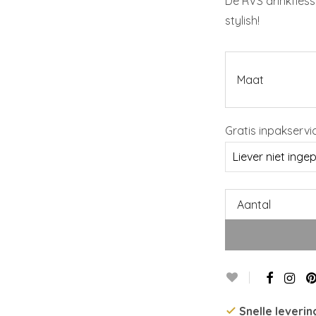
De RVS drinkfless
stylish!
Maat
Gratis inpakservi
Aantal
Snelle leverin