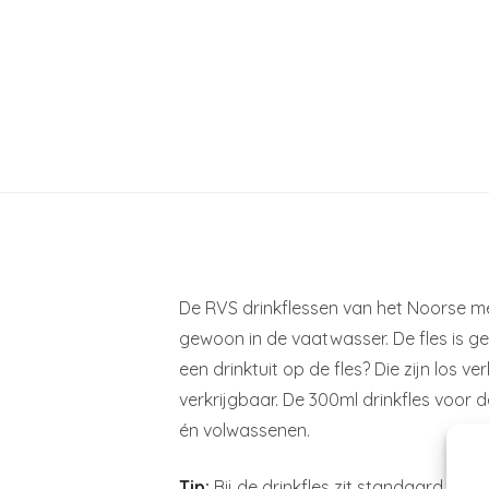
De RVS drinkflessen van het Noorse merk
gewoon in de vaatwasser. De fles is ge
een drinktuit op de fles? Die zijn los v
verkrijgbaar. De 300ml drinkfles voor 
én volwassenen.
Tip:
Bij de drinkfles zit standaard ee