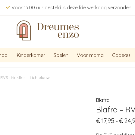
Voor 13.00 uur besteld is dezelfde werkdag verzonden
hool
Kinderkamer
Spelen
Voor mama
Cadeau
 RVS drinkfles – Lichtblauw
Blafre
Blafre – R
€
17,95
€
24,
–