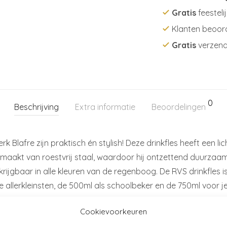
Gratis
feesteli
Klanten beoor
Gratis
verzend
0
Beschrijving
Extra informatie
Beoordelingen
 Blafre zijn praktisch én stylish! Deze drinkfles heeft een l
maakt van roestvrij staal, waardoor hij ontzettend duurzaam i
erkrijgbaar in alle kleuren van de regenboog. De RVS drinkfles 
de allerkleinsten, de 500ml als schoolbeker en de 750ml voor 
Cookievoorkeuren
n draaidop. Voor schoolgaande kinderen is een
drinktuit
met ev