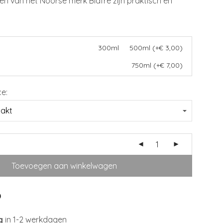
en van het Noorse merk Blafre zijn praktisch én
€ 24,95
300ml
500ml (+€ 3,00)
750ml (+€ 7,00)
ce:
Toevoegen aan winkelwagen
g
in 1-2 werkdagen