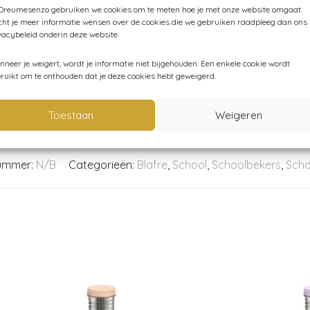
 Dreumesenzo gebruiken we cookies om te meten hoe je met onze website omgaat.
ht je meer informatie wensen over de cookies die we gebruiken raadpleeg dan ons
vacybeleid onderin deze website.
an veilig kunststof, zonder ftalaten en BPA-vrij
neer je weigert, wordt je informatie niet bijgehouden. Een enkele cookie wordt
ruikt om te onthouden dat je deze cookies hebt geweigerd.
Toestaan
Weigeren
nummer:
N/B
Categorieën:
Blafre
,
School
,
Schoolbekers
,
Scho