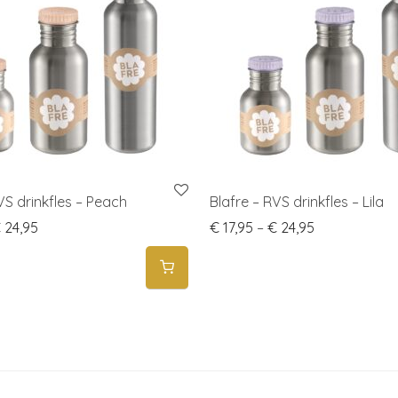
VS drinkfles – Peach
Blafre – RVS drinkfles – Lila
Price range: € 17,95 through € 24,95
Price range: 
€
24,95
€
17,95
–
€
24,95