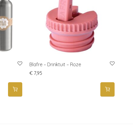
Blafre – Drinktuit – Roze
€
7,95
€ 17,95 through € 24,95