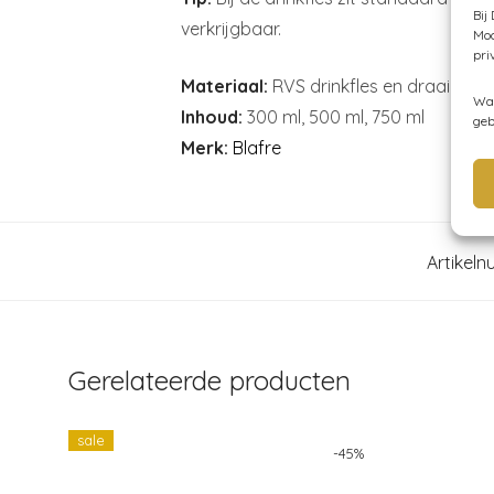
Bij
verkrijgbaar.
Moc
pri
Materiaal:
RVS drinkfles en draaidop v
Wan
Inhoud:
300 ml, 500 ml, 750 ml
geb
Merk:
Blafre
Artikel
Gerelateerde producten
sale
-
45
%