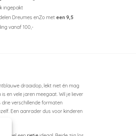
jk ingepakt
delen Dreumes enZo met
een 9,5
ing vanaf 100,-
ichtblauwe draaidop, lekt niet én mag
s en vele jaren meegaat. Wil je liever
is drie verschillende formaten
jezelf. Een aanrader dus voor kinderen
entueel een
rietje
ideaal. Beide zijn los