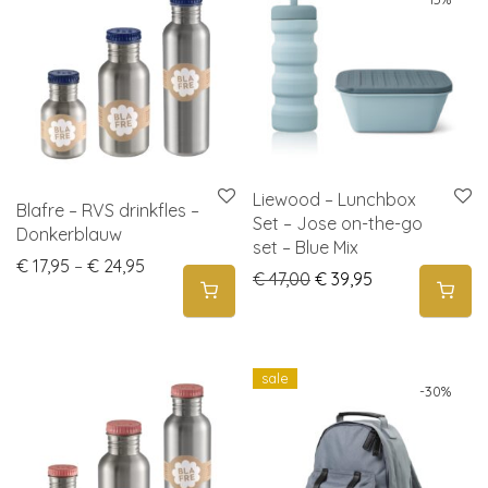
Liewood – Lunchbox
Blafre – RVS drinkfles –
Set – Jose on-the-go
Donkerblauw
set – Blue Mix
Price range: € 17,95 through € 24,95
€
17,95
–
€
24,95
Original price was: € 
Current price i
€
47,00
€
39,95
sale
-
30
%