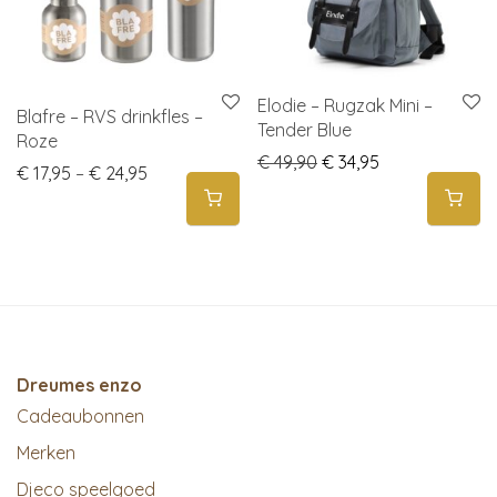
Elodie – Rugzak Mini –
Blafre – RVS drinkfles –
Tender Blue
Roze
Original price was: € 
Current price i
€
49,90
€
34,95
Price range: € 17,95 through € 24,95
€
17,95
–
€
24,95
Dreumes enzo
Cadeaubonnen
Merken
Djeco speelgoed