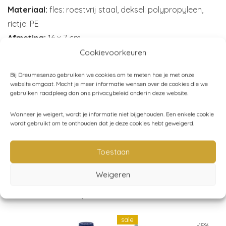
Materiaal:
fles: roestvrij staal, deksel: polypropyleen,
rietje: PE
Afmeting:
16 x 7 cm
Inhoud:
350 ml
Cookievoorkeuren
Merk:
Elodie
Bij Dreumesenzo gebruiken we cookies om te meten hoe je met onze
website omgaat. Mocht je meer informatie wensen over de cookies die we
gebruiken raadpleeg dan ons privacybeleid onderin deze website.
Artikelnummer:
EL602580151
Wanneer je weigert, wordt je informatie niet bijgehouden. Een enkele cookie
wordt gebruikt om te onthouden dat je deze cookies hebt geweigerd.
Categorieën:
Elodie Details
,
School
,
Schoolbekers
,
Schoolpauze
Toestaan
Weigeren
Gerelateerde producten
sale
-
15
%