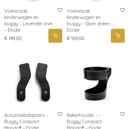
Voetenzak
Voetenzak
kinderwagen en
kinderwagen en
buggy – Lavender love
buggy – Silver sheen –
– Elodie
Elodie
€
149,00
€
169,00
Autostoeladapters –
Bekerhouder – –
Buggy Compact
Buggy Compact
Mondo® – Elodie
Mondo® – Elodie