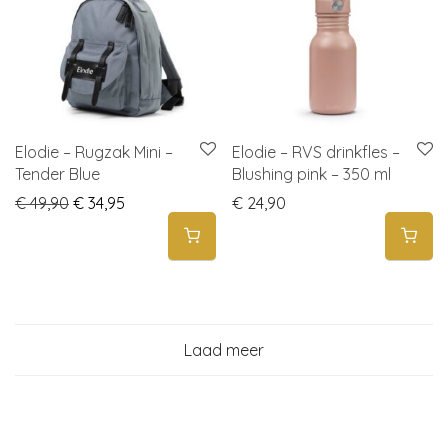
Elodie – Rugzak Mini –
Elodie – RVS drinkfles –
Tender Blue
Blushing pink – 350 ml
Original price was: € 49,90.
Current price is: € 34,95.
€
49,90
€
34,95
€
24,90
Laad meer