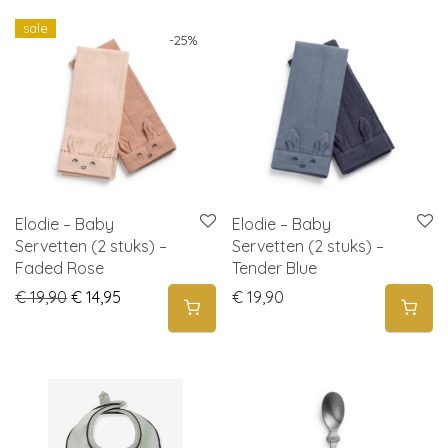
sale
-
25
%
Elodie – Baby
Elodie – Baby
Servetten (2 stuks) –
Servetten (2 stuks) –
Faded Rose
Tender Blue
Original price was: € 19,90.
Current price is: € 14,95.
€
19,90
€
14,95
€
19,90