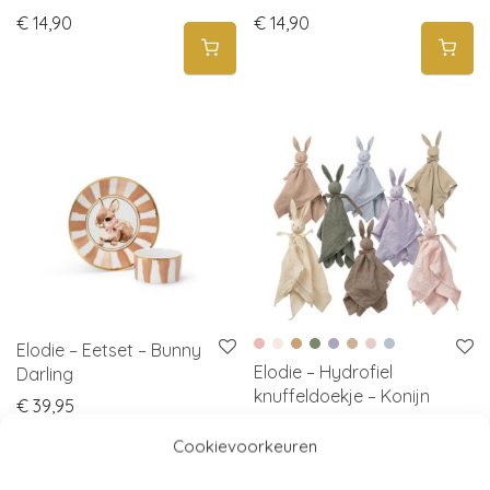
€
14,90
€
14,90
Elodie – Eetset – Bunny
Elodie – Hydrofiel
Darling
knuffeldoekje – Konijn
€
39,95
€
24,90
Cookievoorkeuren