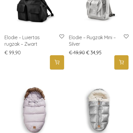
Elodie – Luiertas
Elodie – Rugzak Mini –
rugzak – Zwart
Silver
Original price was: € 
Current price i
€
99,90
€
49,90
€
34,95