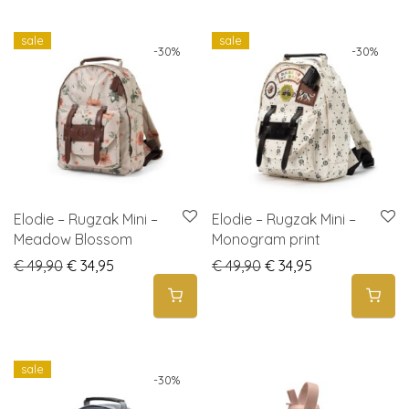
sale
sale
-
30
%
-
30
%
Elodie – Rugzak Mini –
Elodie – Rugzak Mini –
Meadow Blossom
Monogram print
Original price was: € 49,90.
Current price is: € 34,95.
Original price was: € 
Current price i
€
49,90
€
34,95
€
49,90
€
34,95
sale
-
30
%