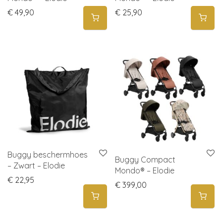
€
49,90
€
25,90
Buggy beschermhoes
Buggy Compact
– Zwart – Elodie
Mondo® – Elodie
€
22,95
€
399,00