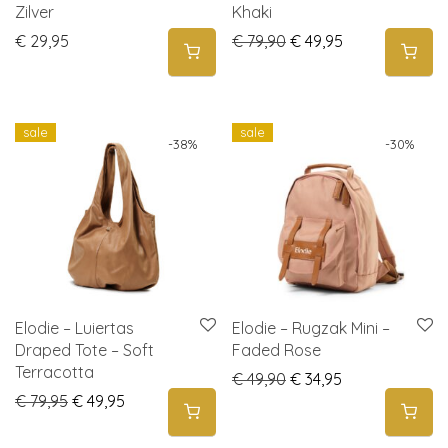
Zilver
Khaki
Original price was: € 
Current price i
€
29,95
€
79,90
€
49,95
sale
sale
-
38
%
-
30
%
Elodie – Luiertas
Elodie – Rugzak Mini –
Draped Tote – Soft
Faded Rose
Terracotta
Original price was: € 
Current price i
€
49,90
€
34,95
Original price was: € 79,95.
Current price is: € 49,95.
€
79,95
€
49,95