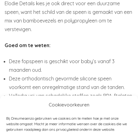
Elodie Details kies je ook direct voor een duurzame
speen, want het schild van de speen is gemaakt van een
mix van bamboevezels en polypropyleen om te
verstevigen.
Goed om te weten:
Deze fopspeen is geschikt voor baby’s vanaf 3
maanden oud.
Deze orthodontisch gevormde silicone speen
voorkomt een onregelmatige stand van de tanden.
Volledig vrij van schadelijke stoffen zoals BPA, ftalaten
en PVC.
Cookievoorkeuren
De speen heeft dubbele ventilatiegaten om
Bij Dreumesenzo gebruiken we cookies om te meten hoe je met onze
huidirritatie te verminderen.
website omgaat. Mocht je meer informatie wensen over de cookies die we
gebruiken raadpleeg dan ons privacybeleid onderin deze website.
Materiaal:
zuiggedeelte: 100% siliconen, frontje/schild: