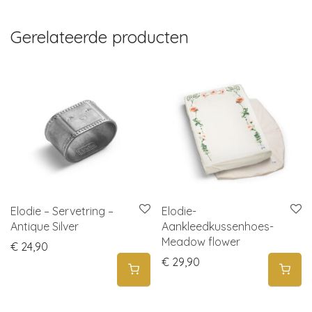
Gerelateerde producten
Elodie – Servetring –
Elodie-
Antique Silver
Aankleedkussenhoes-
Meadow flower
€
24,90
€
29,90