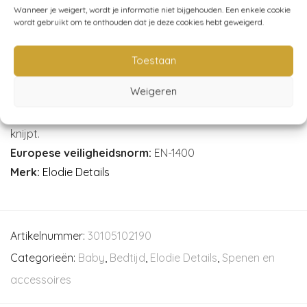
Wanneer je weigert, wordt je informatie niet bijgehouden. Een enkele cookie
30% Bamboe 70% Polypropyleen
wordt gebruikt om te onthouden dat je deze cookies hebt geweigerd.
Reinigen (eerste gebruik):
Voordat de fopspeen voor
het eerst wordt gebruikt, moet deze worden
Toestaan
gesteriliseerd. Doe de fopspeen in kokend water en laat
Weigeren
hem afgedekt 5 minuten koken. Laat de speen daarna
30 minuten afkoelen voordat je het restwater eruit
knijpt.
Europese veiligheidsnorm:
EN-1400
Merk:
Elodie Details
Artikelnummer:
30105102190
Categorieën:
Baby
,
Bedtijd
,
Elodie Details
,
Spenen en
accessoires