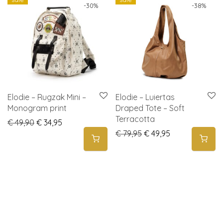
-
30
%
-
38
%
Elodie – Rugzak Mini –
Elodie – Luiertas
Monogram print
Draped Tote – Soft
Terracotta
Original price was: € 49,90.
Current price is: € 34,95.
€
49,90
€
34,95
Original price was: € 
Current price i
€
79,95
€
49,95