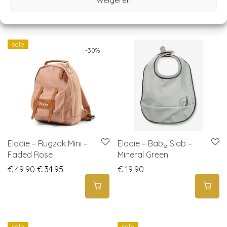
Gerelateerde producten
sale
-
30
%
Elodie – Rugzak Mini –
Elodie – Baby Slab –
Faded Rose
Mineral Green
Original price was: € 49,90.
Current price is: € 34,95.
€
49,90
€
34,95
€
19,90
sale
sale