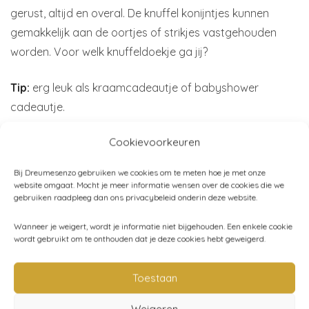
gerust, altijd en overal. De knuffel konijntjes kunnen
gemakkelijk aan de oortjes of strikjes vastgehouden
worden. Voor welk knuffeldoekje ga jij?
Tip:
erg leuk als kraamcadeautje of babyshower
cadeautje.
Cookievoorkeuren
Materiaal:
100% hydrofiele bamboekatoen
Afmeting:
45 cm lang
Bij Dreumesenzo gebruiken we cookies om te meten hoe je met onze
Merk:
Elodie
website omgaat. Mocht je meer informatie wensen over de cookies die we
gebruiken raadpleeg dan ons privacybeleid onderin deze website.
Wanneer je weigert, wordt je informatie niet bijgehouden. Een enkele cookie
wordt gebruikt om te onthouden dat je deze cookies hebt geweigerd.
Artikelnummer:
EL703405185-Harper-kakigreen
Categorieën:
Elodie Details
,
Slaapknuffels
,
Baby
,
Bedtijd
Toestaan
Weigeren