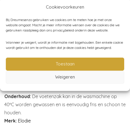
buggy’s.
Cookievoorkeuren
Leuk weetje:
Met hun eigentijdse stijl en aandacht voor
Bij Dreumesenzo gebruiken we cookies om te meten hoe je met onze
alle kleine, maar essentiële details zijn deze exclusieve
website omgaat. Mocht je meer informatie wensen over de cookies die we
gebruiken raadpleeg dan ons privacybeleid onderin deze website.
voetenzakken de favoriet geworden van veel ouders. Ze
zijn door veel reviewsites en tijdschriften uitgeroepen tot
Wanneer je weigert, wordt je informatie niet bijgehouden. Een enkele cookie
wordt gebruikt om te onthouden dat je deze cookies hebt geweigerd.
beste-uit-de-test.
Afmeting:
geschikt voor alle kinderwagens en buggy’s –
Toestaan
97×52 cm
Weigeren
Materiaal:
fleecevoering en buitenstof van gerecycled
polyester
Onderhoud:
De voetenzak kan in de wasmachine op
40ºC worden gewassen en is eenvoudig fris en schoon te
houden.
Merk:
Elodie