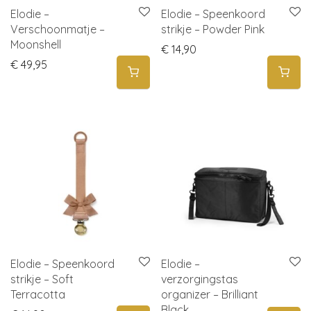
Elodie –
Elodie – Speenkoord
Verschoonmatje –
strikje – Powder Pink
Moonshell
€
14,90
€
49,95
Elodie – Speenkoord
Elodie –
strikje – Soft
verzorgingstas
Terracotta
organizer – Brilliant
Black