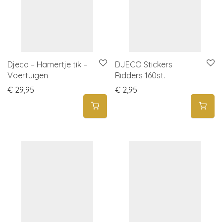
Djeco – Hamertje tik –
DJECO Stickers
Voertuigen
Ridders 160st.
€
29,95
€
2,95