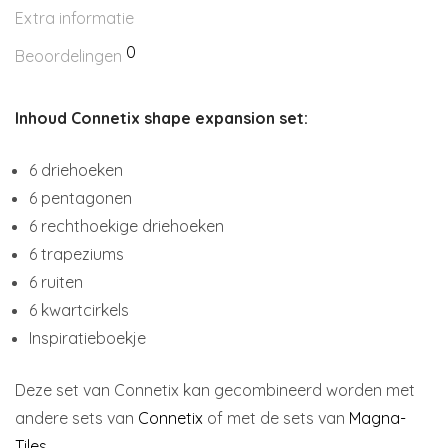
Extra informatie
0
Beoordelingen
Inhoud Connetix shape expansion set:
6 driehoeken
6 pentagonen
6 rechthoekige driehoeken
6 trapeziums
6 ruiten
6 kwartcirkels
Inspiratieboekje
Deze set van Connetix kan gecombineerd worden met
andere sets van
Connetix
of met de sets van
Magna-
Tiles
.