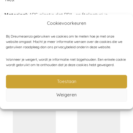
Materiaal:
ABS-plastic dat BPA- en ftalaatvrij is.
Merk:
Connetix
Cookievoorkeuren
Bij Dreumesenzo gebruiken we cookies om te meten hoe je met onze
website omgaat. Mocht je meer informatie wensen over de cookies die we
gebruiken raadpleeg dan ons privacybeleid onderin deze website.
Artikelnummer:
CT-R-00036-SE
Wanneer je weigert, wordt je informatie niet bijgehouden. Een enkele cookie
Categorieën:
Speelgoed
,
Spelen
,
Connetix
,
Magnetisch
wordt gebruikt om te onthouden dat je deze cookies hebt geweigerd.
speelgoed
Toestaan
Weigeren
Gerelateerde producten