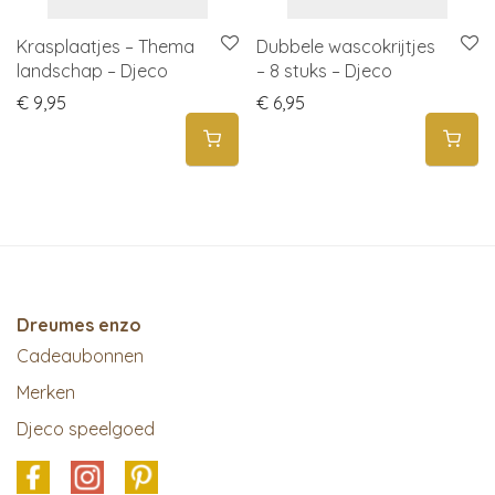
Krasplaatjes – Thema
Dubbele wascokrijtjes
landschap – Djeco
– 8 stuks – Djeco
€
9,95
€
6,95
Dreumes enzo
Cadeaubonnen
Merken
Djeco speelgoed