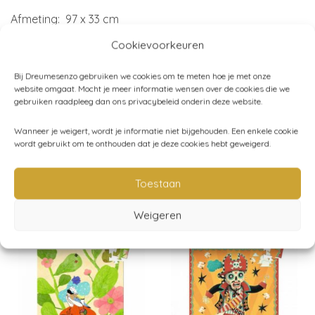
Afmeting: 97 x 33 cm
Cookievoorkeuren
Merk:
DJECO
Bij Dreumesenzo gebruiken we cookies om te meten hoe je met onze
website omgaat. Mocht je meer informatie wensen over de cookies die we
gebruiken raadpleeg dan ons privacybeleid onderin deze website.
Artikelnummer:
DJ07641
Wanneer je weigert, wordt je informatie niet bijgehouden. Een enkele cookie
wordt gebruikt om te onthouden dat je deze cookies hebt geweigerd.
Categorieën:
+100 puzzelstukjes
,
Djeco
Toestaan
Gerelateerde producten
Weigeren