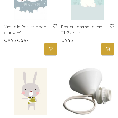
Mimirella Poster Maan
Poster Lammetje mint
blauw A4
21×29.7 cm
Original price was: € 9,95.
Current price is: € 5,97.
€
9,95
€
5,97
€
9,95