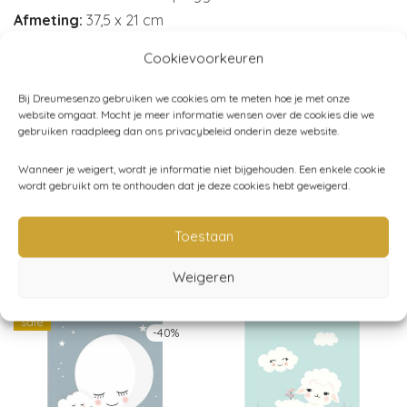
Afmeting:
37,5 x 21 cm
Merk:
Land of Kids
Cookievoorkeuren
Bij Dreumesenzo gebruiken we cookies om te meten hoe je met onze
website omgaat. Mocht je meer informatie wensen over de cookies die we
Artikelnummer:
1120010
gebruiken raadpleeg dan ons privacybeleid onderin deze website.
Categorieën:
Babykamer Lila Paars
,
Kinderkamer
,
Land
Wanneer je weigert, wordt je informatie niet bijgehouden. Een enkele cookie
wordt gebruikt om te onthouden dat je deze cookies hebt geweigerd.
of Kids
,
Wanddecoratie
,
Kinderkapstokjes
Toestaan
Gerelateerde producten
Weigeren
sale
-
40
%