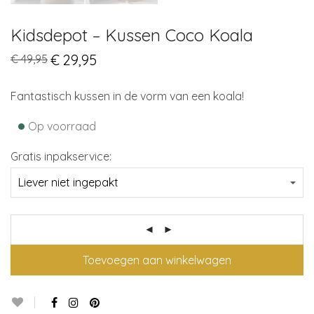
Kidsdepot – Kussen Coco Koala
Original
€
29,95
Current
€
49,95
price
price
was:
is:
€ 49,95.
€ 29,95.
Fantastisch kussen in de vorm van een koala!
•
Op voorraad
Gratis inpakservice:
Toevoegen aan winkelwagen