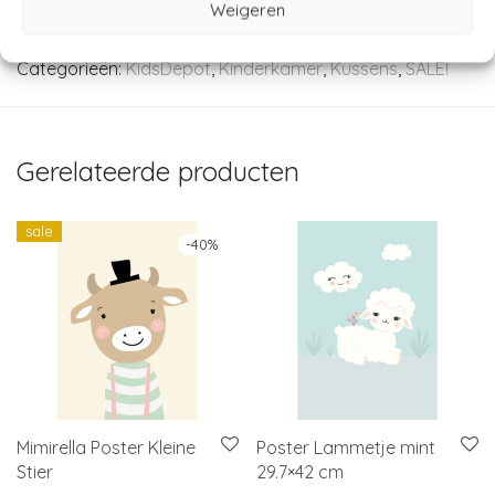
Weigeren
Artikelnummer:
20030394
Categorieën:
KidsDepot
,
Kinderkamer
,
Kussens
,
SALE!
Gerelateerde producten
sale
-
40
%
Mimirella Poster Kleine
Poster Lammetje mint
Stier
29.7×42 cm