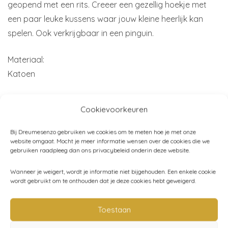
geopend met een rits. Creeer een gezellig hoekje met
een paar leuke kussens waar jouw kleine heerlijk kan
spelen. Ook verkrijgbaar in een pinguin.
Materiaal:
Katoen
Kleur:
Cookievoorkeuren
Grijs/Off white/zwart
Bij Dreumesenzo gebruiken we cookies om te meten hoe je met onze
Afmetingen:
website omgaat. Mocht je meer informatie wensen over de cookies die we
gebruiken raadpleeg dan ons privacybeleid onderin deze website.
Ø50 cm
Wanneer je weigert, wordt je informatie niet bijgehouden. Een enkele cookie
Merk:
wordt gebruikt om te onthouden dat je deze cookies hebt geweigerd.
Kidsdepot
Toestaan