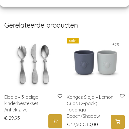
Gerelateerde producten
sale
-
43
%
Elodie – 3-delige
Konges Slojd – Lemon
kinderbestekset –
Cups (2-pack) –
Antiek zilver
Topanga
Beach/Shadow
€
29,95
Original price was: € 1
Current price is
€
17,50
€
10,00