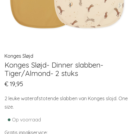
Konges Sløjd
Konges Sløjd- Dinner slabben-
Tiger/Almond- 2 stuks
€
19,95
2 leuke waterafstotende slabben van Konges slojd. One
size.
•
Op voorraad
Gratis inpakservice: