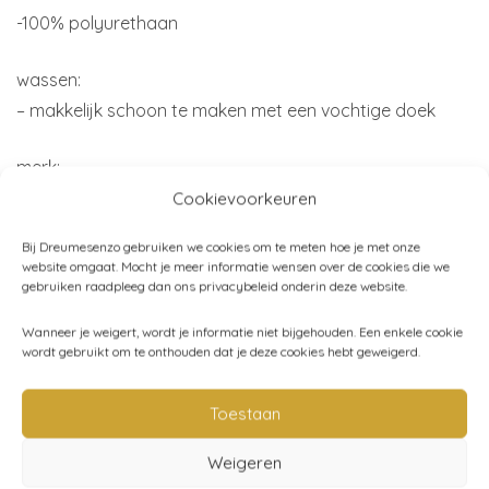
-100% polyurethaan
wassen:
– makkelijk schoon te maken met een vochtige doek
merk:
Konges Sløjd
Cookievoorkeuren
Bij Dreumesenzo gebruiken we cookies om te meten hoe je met onze
Ps. Leuk kraamcadeau, wij pakken het mooi voor je in.
website omgaat. Mocht je meer informatie wensen over de cookies die we
gebruiken raadpleeg dan ons privacybeleid onderin deze website.
Wanneer je weigert, wordt je informatie niet bijgehouden. Een enkele cookie
wordt gebruikt om te onthouden dat je deze cookies hebt geweigerd.
Artikelnummer:
KS2473 roar
Toestaan
Categorieën:
Eten en drinken
,
Konges Sløjd
,
Slabben -
Weigeren
kwijlsjaaltjes
,
Baby