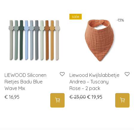
sale
-
13
%
LIEWOOD Siliconen
Liewood Kwijlslabbetje
Rietjes Badu Blue
Andrea – Tuscany
Wave Mix
Rose – 2 pack
Original price was: € 
Current price is
€
16,95
€
23,00
€
19,95