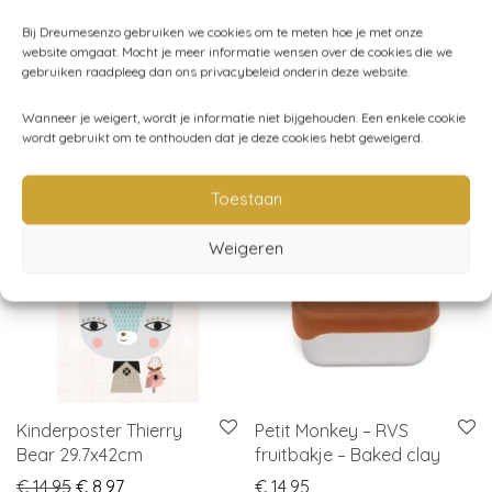
Categorieën:
Kinderkamer
,
Opbergen
,
Speelkoffertjes
,
Bij Dreumesenzo gebruiken we cookies om te meten hoe je met onze
website omgaat. Mocht je meer informatie wensen over de cookies die we
Uncategorized
gebruiken raadpleeg dan ons privacybeleid onderin deze website.
Wanneer je weigert, wordt je informatie niet bijgehouden. Een enkele cookie
wordt gebruikt om te onthouden dat je deze cookies hebt geweigerd.
Gerelateerde producten
Toestaan
sale
-
40
%
Weigeren
Kinderposter Thierry
Petit Monkey – RVS
Bear 29.7x42cm
fruitbakje – Baked clay
Original price was: € 14,95.
Current price is: € 8,97.
€
14,95
€
8,97
€
14,95