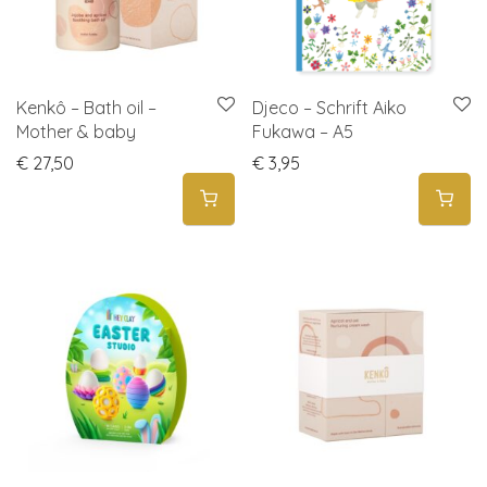
Kenkô – Bath oil –
Djeco – Schrift Aiko
Mother & baby
Fukawa – A5
€
27,50
€
3,95