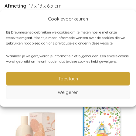
Afmeting:
17 x 13 x 6,5 cm
Merk:
Petit Monkey
Cookievoorkeuren
Bij Dreumesenzo gebruiken we cookies om te meten hoe je met onze
website omgaat. Mocht je meer informatie wensen over de cookies die we
Artikelnummer:
LB37
gebruiken raadpleeg dan ons privacybeleid onderin deze website.
Categorieën:
Broodtrommels
,
Petit Monkey
,
School
,
Wanneer je weigert, wordt je informatie niet bijgehouden. Een enkele cookie
Uncategorized
,
Schoolpauze
wordt gebruikt om te onthouden dat je deze cookies hebt geweigerd.
Toestaan
Gerelateerde producten
Weigeren