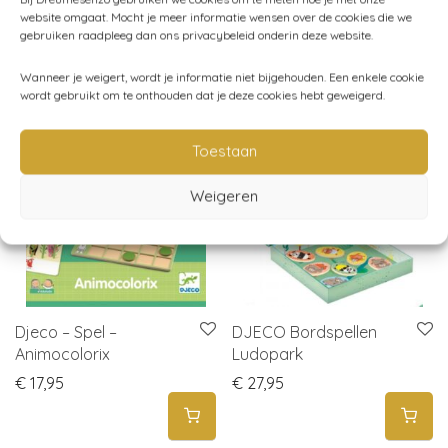
website omgaat. Mocht je meer informatie wensen over de cookies die we
gebruiken raadpleeg dan ons privacybeleid onderin deze website.
Gerelateerde producten
Wanneer je weigert, wordt je informatie niet bijgehouden. Een enkele cookie
wordt gebruikt om te onthouden dat je deze cookies hebt geweigerd.
Toestaan
Weigeren
Djeco – Spel –
DJECO Bordspellen
Animocolorix
Ludopark
€
17,95
€
27,95