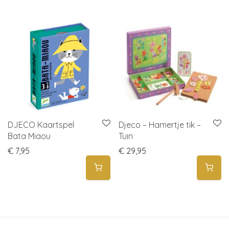
DJECO Kaartspel
Djeco – Hamertje tik –
Bata Miaou
Tuin
€
7,95
€
29,95