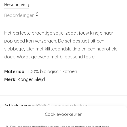
Beschrijving
0
Beoordelingen
Het perfecte prachtige setje, zodat jouw kindje haar
pop goed kan verzorgen. De set bestaat uit een
slabbetje, luier met klittebandsluiting en een hydrofiele
doek. Wordt geleverd met bijpassend tasje
Materiaal:
100% biologisch katoen
Merk:
Konges Sløjd
Artikelnummer:
KS3874 - marche de fleur
Cookievoorkeuren
Categorieën:
Konges Sløjd
,
Poppenspeelgoed
,
Speelgoed
,
Spelen
Bij Dreumesenzo gebruiken we cookies om te meten hoe je met onze