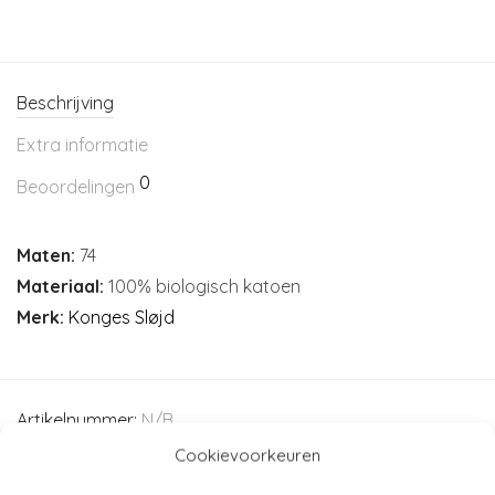
Beschrijving
Extra informatie
0
Beoordelingen
Maten:
74
Materiaal:
100% biologisch katoen
Merk:
Konges Sløjd
Artikelnummer:
N/B
Categorieën:
Kleding
,
Konges Sløjd
,
Rompers
,
Baby
,
Cookievoorkeuren
Baby (44-80)
,
Kind (86-116)