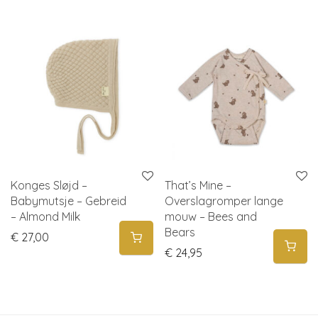
Konges Sløjd –
That’s Mine –
Babymutsje – Gebreid
Overslagromper lange
– Almond Milk
mouw – Bees and
Bears
€
27,00
€
24,95