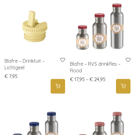
Blafre – Drinktuit –
Blafre – RVS drinkfles –
Lichtgeel
Rood
€
7,95
Price range: 
€
17,95
–
€
24,95