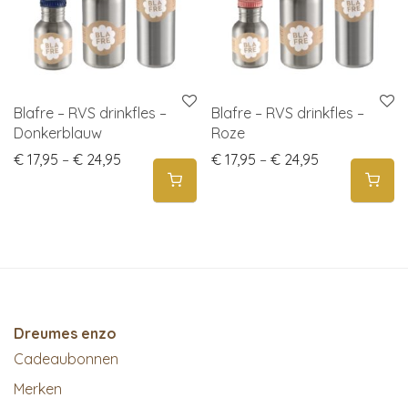
Blafre – RVS drinkfles –
Blafre – RVS drinkfles –
Donkerblauw
Roze
Price range: € 17,95 through € 24,95
Price range: 
€
17,95
–
€
24,95
€
17,95
–
€
24,95
Dreumes enzo
Cadeaubonnen
Merken