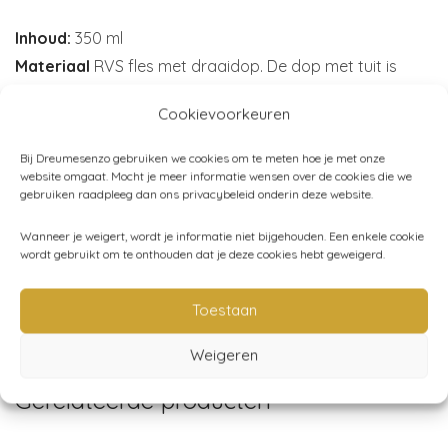
Inhoud:
350 ml
Materiaal
RVS fles met draaidop. De dop met tuit is
gemaakt van polypropyleen (PP).
Cookievoorkeuren
Afmeting:
18cm met RVS dop, 20cm met drinktuit dop.
Merk:
Konges Sløjd
Bij Dreumesenzo gebruiken we cookies om te meten hoe je met onze
website omgaat. Mocht je meer informatie wensen over de cookies die we
gebruiken raadpleeg dan ons privacybeleid onderin deze website.
Wanneer je weigert, wordt je informatie niet bijgehouden. Een enkele cookie
Artikelnummer:
KS4206-cherry
wordt gebruikt om te onthouden dat je deze cookies hebt geweigerd.
Categorieën:
Konges Sløjd
,
School
,
Schoolbekers
,
Schoolpauze
Toestaan
Weigeren
Gerelateerde producten