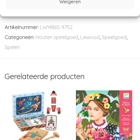
Weigeren
Artikelnummer:
LW14865-9752
Categorieën:
Houten speelgoed
,
Liewood
,
Speelgoed
,
Spelen
Gerelateerde producten