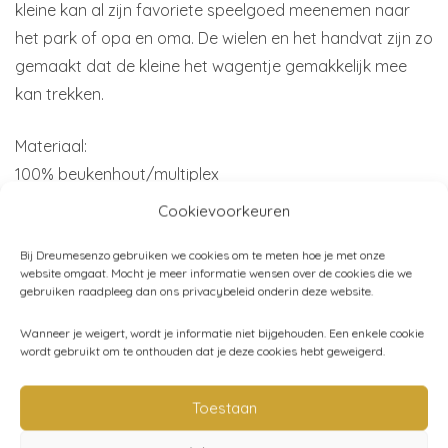
kleine kan al zijn favoriete speelgoed meenemen naar
het park of opa en oma. De wielen en het handvat zijn zo
gemaakt dat de kleine het wagentje gemakkelijk mee
kan trekken.
Materiaal:
100% beukenhout/multiplex
Cookievoorkeuren
Kleur:
Blauw
Bij Dreumesenzo gebruiken we cookies om te meten hoe je met onze
website omgaat. Mocht je meer informatie wensen over de cookies die we
gebruiken raadpleeg dan ons privacybeleid onderin deze website.
Afmetingen:
Handvat: 45x21x2 cm
Wanneer je weigert, wordt je informatie niet bijgehouden. Een enkele cookie
wordt gebruikt om te onthouden dat je deze cookies hebt geweigerd.
Wagen: 50x31x21 cm
Toestaan
Merk:
Liewood