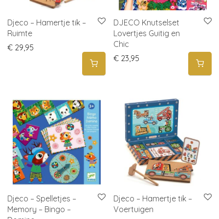
Djeco – Hamertje tik –
DJECO Knutselset
Ruimte
Lovertjes Guitig en
Chic
€
29,95
€
23,95
Djeco – Spelletjes –
Djeco – Hamertje tik –
Memory – Bingo –
Voertuigen