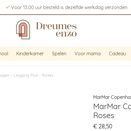
Voor 13.00 uur besteld is dezelfde werkdag verzonden
hool
Kinderkamer
Spelen
Voor mama
Cadeau
gen – Legging Piva – Roses
MarMar Copenha
MarMar Co
Roses
€
28,50