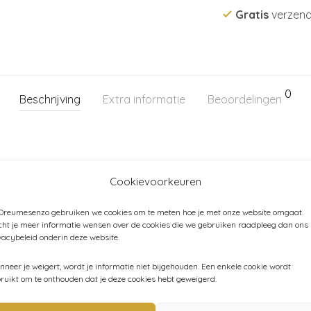
Gratis
verzend
0
Beschrijving
Extra informatie
Beoordelingen
katoen en 5% elastaan
Cookievoorkeuren
 Dreumesenzo gebruiken we cookies om te meten hoe je met onze website omgaat.
ht je meer informatie wensen over de cookies die we gebruiken raadpleeg dan ons
vacybeleid onderin deze website.
ën:
Baby
,
Baby (44-80)
,
Broeken - leggings - shorts
,
Kind (86-1
neer je weigert, wordt je informatie niet bijgehouden. Een enkele cookie wordt
ruikt om te onthouden dat je deze cookies hebt geweigerd.