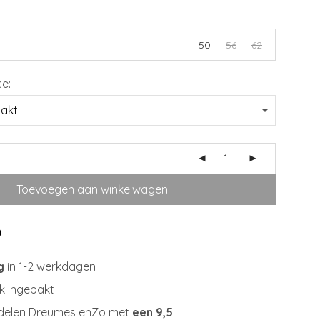
50
56
62
ce:
Toevoegen aan winkelwagen
g
in 1-2 werkdagen
jk ingepakt
delen Dreumes enZo met
een 9,5