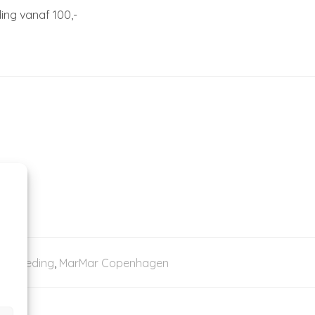
ing vanaf 100,-
16)
,
Kleding
,
MarMar Copenhagen