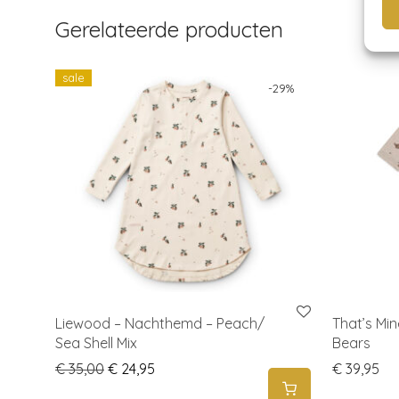
Gerelateerde producten
sale
-
29
%
Liewood – Nachthemd – Peach/
That’s Mi
Sea Shell Mix
Bears
Original price was: € 35,00.
Current price is: € 24,95.
€
35,00
€
24,95
€
39,95