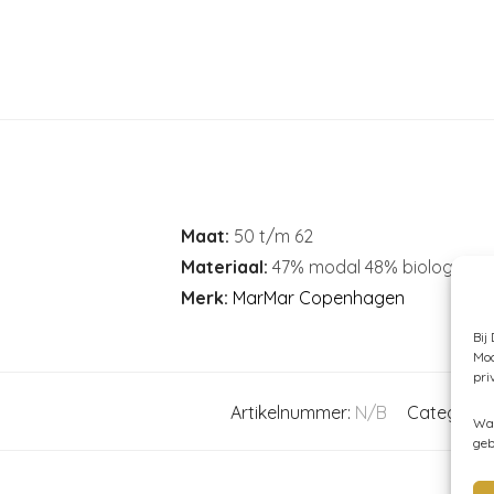
Maat:
50 t/m 62
Materiaal:
47% modal 48% biologisch 
Merk:
MarMar Copenhagen
Bij
Moc
pri
Artikelnummer:
N/B
Categorie
Wan
geb