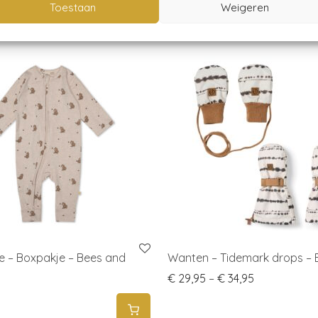
Toestaan
Weigeren
ne – Boxpakje – Bees and
Wanten – Tidemark drops – E
Price range:
€
29,95
–
€
34,95