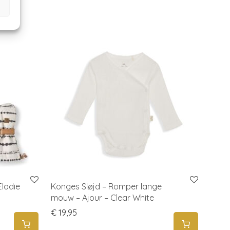
lodie
Konges Sløjd – Romper lange
mouw – Ajour – Clear White
 € 29,95 through € 34,95
€
19,95