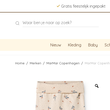
Gratis feestelijk ingepakt
Nieuw
Kleding
Baby
Sc
Home
/
Merken
/
MarMar Copenhagen
/
MarMar Copenha