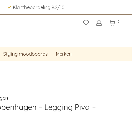
Klantbeoordeling 9.2/10
0
Styling moodboards
Merken
gen
penhagen – Legging Piva –