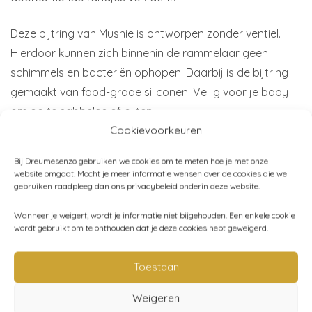
Deze bijtring van Mushie is ontworpen zonder ventiel.
Hierdoor kunnen zich binnenin de rammelaar geen
schimmels en bacteriën ophopen. Daarbij is de bijtring
gemaakt van food-grade siliconen. Veilig voor je baby
om op te sabbelen of bijten.
Cookievoorkeuren
Materiaal:
100% food-grade siliconen en hierdoor vrij
Bij Dreumesenzo gebruiken we cookies om te meten hoe je met onze
van BPA, BPS, PVC en ftalaten.
website omgaat. Mocht je meer informatie wensen over de cookies die we
Afmeting:
14x15x5 cm
gebruiken raadpleeg dan ons privacybeleid onderin deze website.
Merk:
Mushie
Wanneer je weigert, wordt je informatie niet bijgehouden. Een enkele cookie
wordt gebruikt om te onthouden dat je deze cookies hebt geweigerd.
Toestaan
Artikelnummer:
70.078.01
Categorieën:
Babyspeelgoed
,
Bijtringen
,
Mushie
,
Weigeren