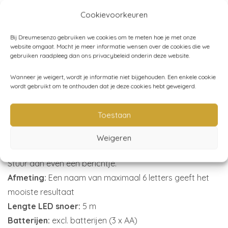
Cookievoorkeuren
De naamlampjes zijn verkrijgbaar in drie kleuren: goud,
zwart en koper.
Bij Dreumesenzo gebruiken we cookies om te meten hoe je met onze
website omgaat. Mocht je meer informatie wensen over de cookies die we
Het maximum aantal letters voor het mooiste
gebruiken raadpleeg dan ons privacybeleid onderin deze website.
resultaat is 6.
Wanneer je weigert, wordt je informatie niet bijgehouden. Een enkele cookie
Inclusief (onzichtbaar) ophangsnoer.
wordt gebruikt om te onthouden dat je deze cookies hebt geweigerd.
De naamlampjes beschikken over een timer waardoor
het nachtlampje automatisch aan- en uitgaan.
Toestaan
Letters met puntjes erop (öëü) zijn uitgesloten.
Weigeren
Levertijd:
5 werkdagen. Heb je het toch sneller nodig?
Stuur dan even een berichtje.
Afmeting:
Een naam van maximaal 6 letters geeft het
mooiste resultaat
Lengte LED snoer:
5 m
Batterijen:
excl. batterijen (3 x AA)