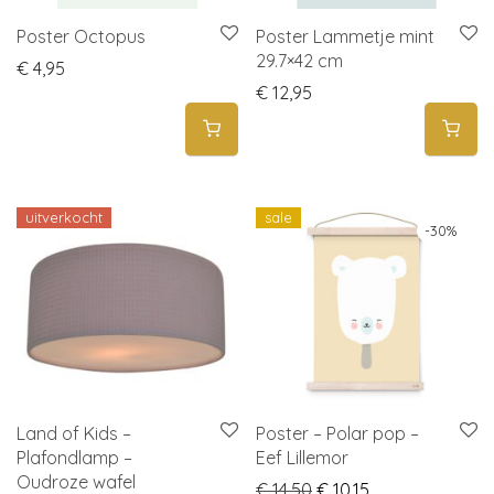
Poster Octopus
Poster Lammetje mint
29.7×42 cm
€
4,95
€
12,95
uitverkocht
sale
-
30
%
Land of Kids –
Poster – Polar pop –
Plafondlamp –
Eef Lillemor
Oudroze wafel
Original price was: € 1
Current price is:
€
14,50
€
10,15