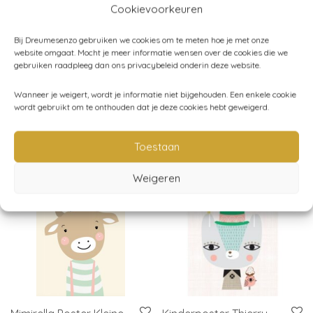
Cookievoorkeuren
Artikelnummer:
1010166
Bij Dreumesenzo gebruiken we cookies om te meten hoe je met onze
Categorieën:
Dino Kamer
,
Kinderkamer
,
Land of Kids
,
website omgaat. Mocht je meer informatie wensen over de cookies die we
gebruiken raadpleeg dan ons privacybeleid onderin deze website.
Verlichting
Wanneer je weigert, wordt je informatie niet bijgehouden. Een enkele cookie
wordt gebruikt om te onthouden dat je deze cookies hebt geweigerd.
Gerelateerde producten
Toestaan
Weigeren
sale
sale
-
40
%
-
40
%