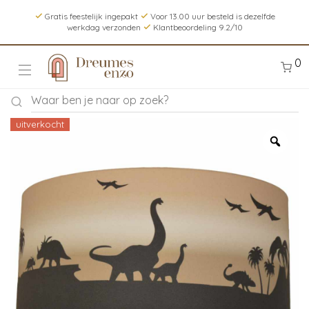
Gratis feestelijk ingepakt
Voor 13.00 uur besteld is dezelfde
werkdag verzonden
Klantbeoordeling 9.2/10
0
uitverkocht